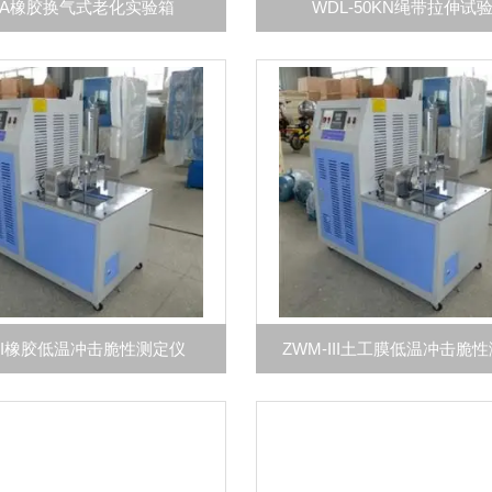
1-A橡胶换气式老化实验箱
WDL-50KN绳带拉伸试
-II橡胶低温冲击脆性测定仪
ZWM-III土工膜低温冲击脆