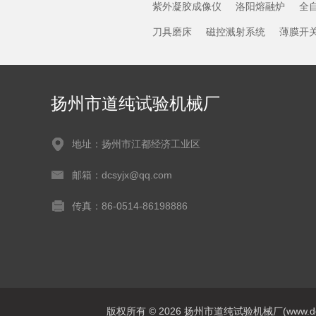
紫外凝胶成像仪
洛阳熔融炉
全
刀具磨床
磁控溅射系统
薄膜开
扬州市道纯试验机械厂
地址：扬州市江都经济工业区
邮箱：dcsyjx@qq.com
传真：86-0514-86198886
版权所有 © 2026 扬州市道纯试验机械厂(www.dcsyj.