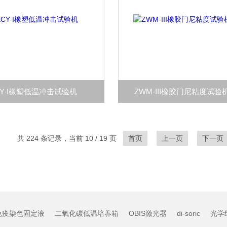
CY-I橡塑低温冲击试验机
ZWM-III橡胶门尼粘度试验
共 224 条记录，当前 10 / 19 页
首页
上一页
下一页
免疫染色固定液
二氧化碳低温培养箱
OBIS激光器
di-soric
光学