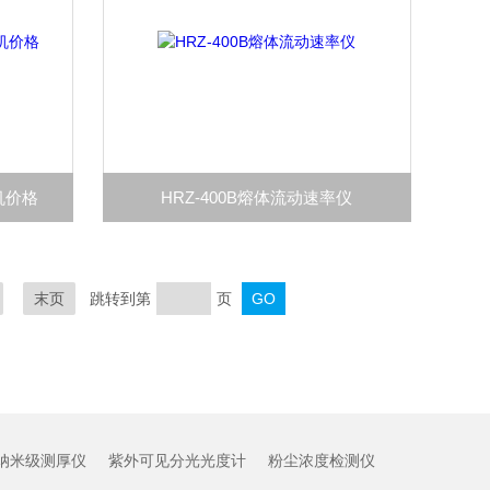
机价格
HRZ-400B熔体流动速率仪
末页
跳转到第
页
纳米级测厚仪
紫外可见分光光度计
粉尘浓度检测仪