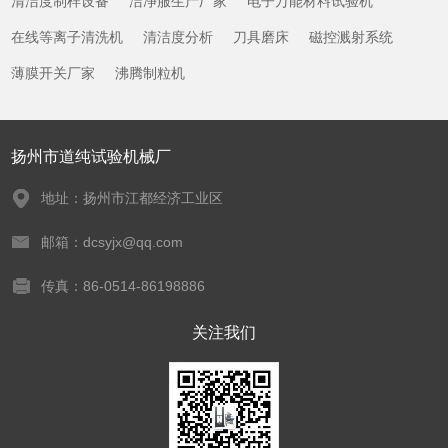
清洁度制样设备
洁净服生产厂家
电子万能材料试验机
在线等离子清洗机
清洁度分析
刀具磨床
磁控溅射系统
薄膜开关厂家
沸腾制粒机
扬州市道纯试验机械厂
地址：扬州市江都经济工业区
邮箱：dcsyjx@qq.com
传真：86-0514-86198886
关注我们