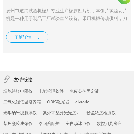
扬州市道纯试验机械厂专业生产橡胶刨片机，本刨片试验切片
机是一种用于制品工厂试验室的设备。采用机械传动供料，刀
片切割的结构，能切1至12毫米范围内各种厚度的软塑、料片
料等，也可供一些橡胶、皮革材料及一定硬度材料之间切片，
了解详情
本机广泛用于橡胶、塑料、皮革、电线、电缆、科研等单位。
友情链接：
细胞跨膜电阻仪
电能管理软件
免疫染色固定液
二氧化碳低温培养箱
OBIS激光器
di-soric
光学纳米级测厚仪
紫外可见分光光度计
粉尘浓度检测仪
紫外凝胶成像仪
洛阳熔融炉
全自动冰点仪
数控刀具磨床