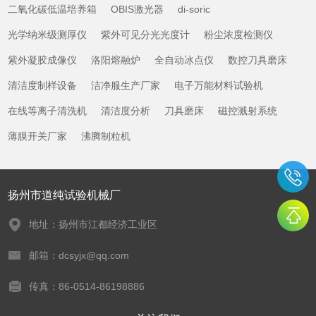
二氧化碳低温培养箱
OBIS激光器
di-soric
光学纳米级测厚仪
紫外可见分光光度计
粉尘浓度检测仪
紫外凝胶成像仪
洛阳熔融炉
全自动冰点仪
数控刀具磨床
清洁度制样设备
洁净服生产厂家
电子万能材料试验机
在线等离子清洗机
清洁度分析
刀具磨床
磁控溅射系统
薄膜开关厂家
沸腾制粒机
扬州市道纯试验机械厂
地址：扬州市江都经济工业区
邮箱：dcsyjx@qq.com
传真：86-0514-86198886