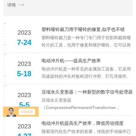
详情
度、伸长率和断裂特性等物理性质，具有重要的研究和应用价
值...
塑料哑铃裁刀用于哑铃的修复,似乎也不错
2023
塑料哑铃裁刀是一种专门专门用于切割和裁剪哑
7-24
铃片的工具，也用于修复和维护哑铃。它可以将
磨损和变形的哑铃进行修复，使其恢复到原来的
形状和功能。塑料哑铃裁刀可以很方便地将哑铃
电动冲片机——提高生产效率
2023
的塑料外壳切割成需要的形状，从而修复哑铃。
电动冲片机是一种常见的金属加工设备，它采用
5-18
一、塑料哑铃裁刀的使用非常简单...
高速旋转的冲头对板材进行冲剪、打孔等操作。
相比于传统的手动冲片机，具有以下几个优点。
1、提高了生产效率它可以自动完成整个冲孔过
压缩永久变形器：一种新型的数字信号处理器
2023
程，而无需人工干预。在同等时间内，电动冲片
压缩永久变形器
5-5
机可以完成更多的冲孔任务，从而...
（CompressivePermanentTransformer，
CPT）是一种新型的数字信号处理器，它具有压
缩和永久变形两种功能。CPT的出现，使得数字
电动冲片机提高生产效率，降低劳动强度
2023
信号处理领域发生了重大变革。CPT的历史可以
随着现代化生产技术的发展，传统的手动操作已