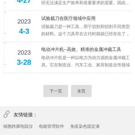
4-27
追溯到上世纪80年代，当时，...
经无法满足生产效率和质量要求的需要。因此，
各行业纷纷引入自动化设备，以提高生产效率和
降低生产成本。其中电动冲片机就是一个典型的
试验裁刀在医疗领域中应用
2023
例子。该设备主要由机架、电机、凸轮、上下模
试验裁刀是一种工具，用于切割和切割不同类型
4-3
具等部分组成。在工作时，电机带...
的材料。这个刀具早在古代时期就已经存在了，
随着时间的推移，此裁刀逐渐发展成为现代科技
中bu可或缺的一部分。在本文中，我们将探讨试
电动冲片机--高效、精准的金属冲裁工具
2023
验裁刀在不同文化和科技领域中的应用。首先，
电动冲片机是一种以电力为动力源的金属冲裁工
3-28
让我们来看看在古代文化中的应...
具。它在制造业、汽车工业、家具制造业等领域
广泛应用，能够在短时间内完成金属板材的冲
剪、成型、打孔等加工过程，具有高效、精准、
节能等优点。一、原理和结构电动冲片机采用电
下一页
末页
动机驱动压力油泵将液压油送入主缸...
友情链接：
细胞跨膜电阻仪
电能管理软件
免疫染色固定液