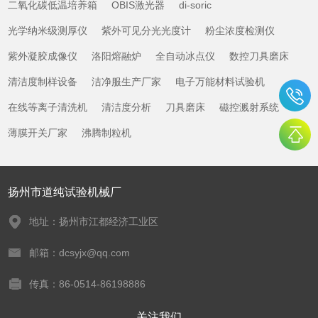
二氧化碳低温培养箱
OBIS激光器
di-soric
光学纳米级测厚仪
紫外可见分光光度计
粉尘浓度检测仪
紫外凝胶成像仪
洛阳熔融炉
全自动冰点仪
数控刀具磨床
清洁度制样设备
洁净服生产厂家
电子万能材料试验机
在线等离子清洗机
清洁度分析
刀具磨床
磁控溅射系统
薄膜开关厂家
沸腾制粒机
扬州市道纯试验机械厂
地址：扬州市江都经济工业区
邮箱：dcsyjx@qq.com
传真：86-0514-86198886
关注我们