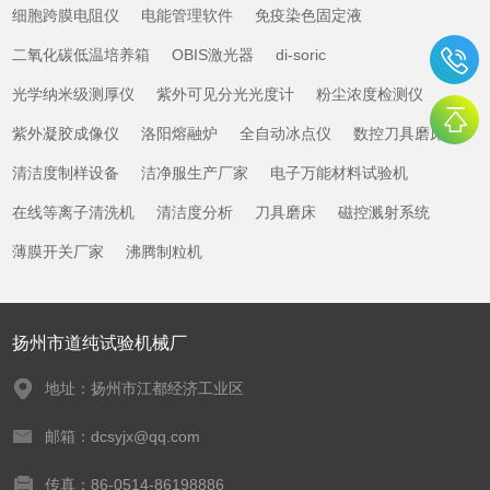
细胞跨膜电阻仪
电能管理软件
免疫染色固定液
二氧化碳低温培养箱
OBIS激光器
di-soric
光学纳米级测厚仪
紫外可见分光光度计
粉尘浓度检测仪
紫外凝胶成像仪
洛阳熔融炉
全自动冰点仪
数控刀具磨床
清洁度制样设备
洁净服生产厂家
电子万能材料试验机
在线等离子清洗机
清洁度分析
刀具磨床
磁控溅射系统
薄膜开关厂家
沸腾制粒机
扬州市道纯试验机械厂
地址：扬州市江都经济工业区
邮箱：dcsyjx@qq.com
传真：86-0514-86198886