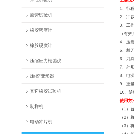
主要技
1、行程范围
疲劳试验机
2、冲裁力
3、工作台尺
橡胶密度计
（有效尺寸）
4、压盘直
橡胶硬度计
5、裁刀
6、刀具
压缩应力松弛仪
7、外形尺寸
8、电源电压
压缩*变形器
9、重量:6
其它橡胶试验机
10、随机
使用方
制样机
（1）首先
（2）将
电动冲片机
（3）将裁