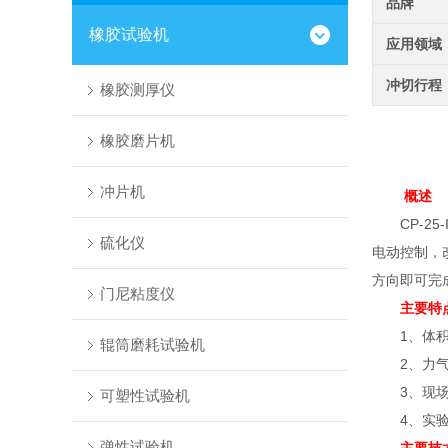
品牌
橡胶试验机
应用领域
冲切行程
橡胶测厚仪
橡胶磨片机
冲片机
概述
CP-25
硫化仪
电动控制，
方向即可完
门尼粘度仪
主要特
1、体积
辊筒磨耗试验机
2、力气
3、现场
可塑性试验机
4、实验
弹性试验机