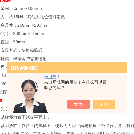
术规格
: 20mm～100mm
：约15kN（其他大吨位值可定做）
寸：260mm×230mm
: 230mm×175mm
径：90mm
安装方式：快换磁吸式
种类：根据客户需要选配
: 380mm×280mm×510mm
压:220V 50Hz
欢迎您！
来自局域网的朋友！有什么可以帮
0kg
助您的吗？
配件：电源线1根；塑料裁刀垫板1块
法
在橡塑电动冲片机机座平台上放一厚纸板或一本废弃的厚书；
试样坯放置于纸板平面上；
刀放在工作台上的试样上，使裁刀刀刃平面与机座平台平行，并目测对