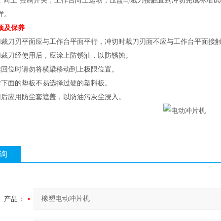
向上”控制开关，工作台向上运动，压盘与裁刀接触直到冲切完成标准试样
样。
项及保养
刀刃平面应与工作台平面平行，冲切时裁刀刃面不应与工作台平面接触
刀经使用后，应涂上防锈油，以防锈蚀。
位时请勿将横梁移动到上极限位置。
面的垫板不易选择过硬的塑料板。
应用防尘套遮盖，以防油污灰尘浸入。
询
产品：