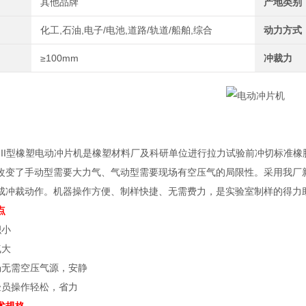
其他品牌
产地类别
化工,石油,电子/电池,道路/轨道/船舶,综合
动力方式
≥100mm
冲裁力
-III型橡塑电动冲片机是橡塑材料厂及科研单位进行拉力试验前冲切标准
改变了手动型需要大力气、气动型需要现场有空压气的局限性。采用我厂
成冲裁动作。机器操作方便、制样快捷、无需费力，是实验室制样的得力
点
小
大
无需空压气源，安静
员操作轻松，省力