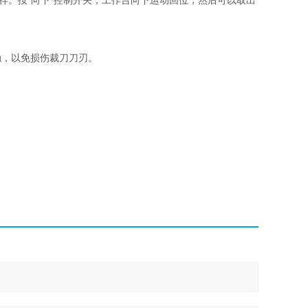
。按“向下”控制开关，工作台向下运动回位，然后可以取出
，以免损伤裁刀刀刃。