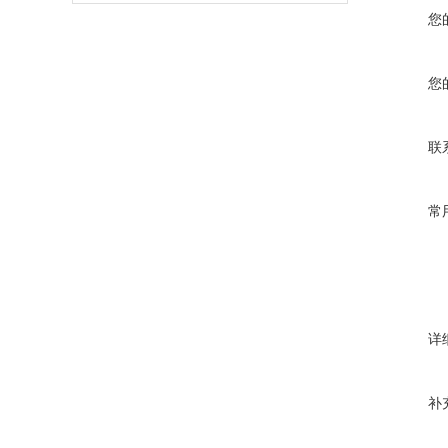
您
您
联
常
详
补