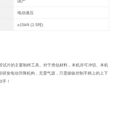
国产
电动液压
≥15kN (1.5吨)
橡胶试片的主要制样工具。对于类似材料，本机亦可冲切。本机
新研发电动升降机构，无需气源，只需操纵控制手柄上的上下
助手！