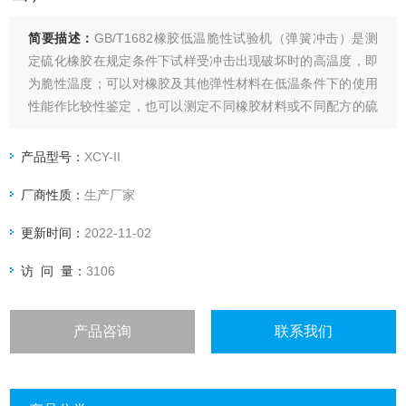
简要描述：
GB/T1682橡胶低温脆性试验机（弹簧冲击）是测
定硫化橡胶在规定条件下试样受冲击出现破坏时的高温度，即
为脆性温度；可以对橡胶及其他弹性材料在低温条件下的使用
性能作比较性鉴定，也可以测定不同橡胶材料或不同配方的硫
化橡胶的脆性温度和低温性能的优劣。因此无论在科学研究材
料及其制品的质量检验，生产过程的控制等方面均是*的。
产品型号：
XCY-II
厂商性质：
生产厂家
更新时间：
2022-11-02
访 问 量：
3106
产品咨询
联系我们