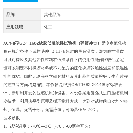
品牌
其他品牌
应用领域
化工
XCY-II型
GB/T1682橡胶低温脆性试验机（弹簧冲击）
是测定硫化橡
胶在规定条件下试样受冲击出现破坏时的最高温度，即为脆性温度；
可以对橡胶及其他弹性材料在低温条件下的使用性能作比较性鉴定，
也可以测定不同橡胶材料或不同配方的硫化橡胶的脆性温度和低温性
能的优劣。因此无论在科学研究材料及其制品的质量检验，生产过程
的控制等方面均是*的。本仪器是根据GB/T1682-2014国家标准设
计，新研制开发的压缩机制冷设备。本设备采用复叠式进口压缩机制
冷技术，利用热平衡原理及循环搅拌方式，达到对试样的自动均匀冷
却、恒温。无需干冰，无需液氮，可降温低至-70℃。
技术参数
1、试验温度：-70℃—0℃（-70，-60两种可选）