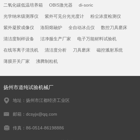
二氧化碳低温培养箱
OBIS激光器
di-soric
光学纳米级测厚仪
紫外可见分光光度计
粉尘浓度检测仪
紫外凝胶成像仪
洛阳熔融炉
全自动冰点仪
数控刀具磨床
清洁度制样设备
洁净服生产厂家
电子万能材料试验机
在线等离子清洗机
清洁度分析
刀具磨床
磁控溅射系统
薄膜开关厂家
沸腾制粒机
扬州市道纯试验机械厂
地址：扬州市江都经济工业区
邮箱：dcsyjx@qq.com
传真：86-0514-86198886