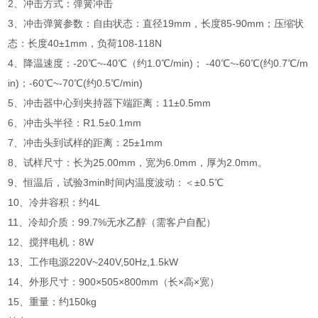
2、冲击方式：弹簧冲击
3、冲击弹簧参数：自由状态：直径19mm，长度85-90mm；压缩状
态：长度40±1mm，负荷108-118N
4、降温速度：-20℃~-40℃（约1.0℃/min)； -40℃~-60℃(约0.7℃/m
in)；-60℃~-70℃(约0.5℃/min)
5、冲击器中心到夹持器下端距离：11±0.5mm
6、冲击头半径：R1.5±0.1mm
7、冲击头到试样的距离：25±1mm
8、试样尺寸：长为25.00mm，宽为6.0mm，厚为2.0mm。
9、恒温后，试验3min时间内温度波动：＜±0.5℃
10、冷井容积：约4L
11、冷却介质：99.7%无水乙醇（需客户自配）
12、搅拌电机：8W
13、工作电源220V~240V,50Hz,1.5kW
14、外形尺寸：900×505×800mm（长×高×宽）
15、重量：约150kg