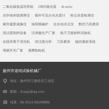
二氧化碳低温培养箱
OBIS激光器
di-soric
光学纳米级测厚仪
紫外可见分光光度计
粉尘浓度检测仪
紫外凝胶成像仪
洛阳熔融炉
全自动冰点仪
数控刀具磨床
清洁度制样设备
洁净服生产厂家
电子万能材料试验机
在线等离子清洗机
清洁度分析
刀具磨床
磁控溅射系统
薄膜开关厂家
沸腾制粒机
扬州市道纯试验机械厂
地址：扬州市江都经济工业区
邮箱：dcsyjx@qq.com
传真：86-0514-86198886