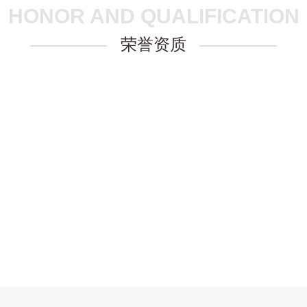
HONOR AND QUALIFICATION
荣誉资质