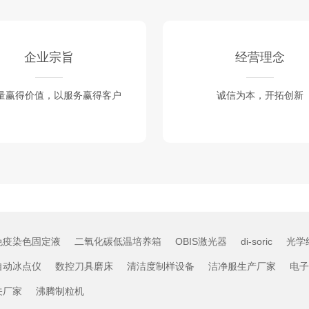
企业宗旨
经营理念
量赢得价值，以服务赢得客户
诚信为本，开拓创新
免疫染色固定液
二氧化碳低温培养箱
OBIS激光器
di-soric
光学
自动冰点仪
数控刀具磨床
清洁度制样设备
洁净服生产厂家
电子
关厂家
沸腾制粒机