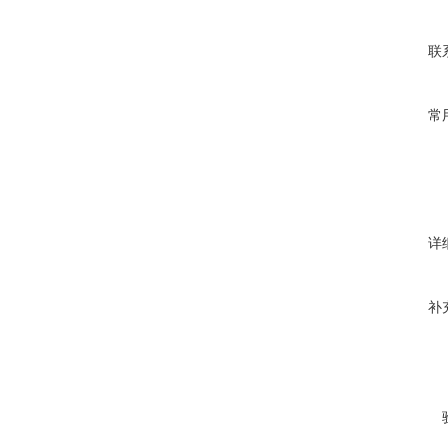
联
常
详
补