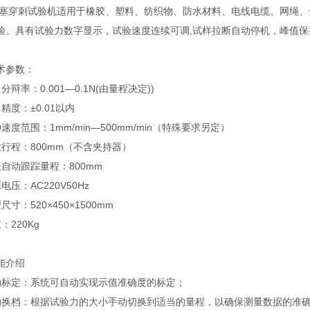
刺试验机适用于橡胶、塑料、纺织物、防水材料、电线电缆、网绳、金
验。具有试验力数字显示，试验速度连续可调,试样拉断自动停机，峰值保
参数：
率：0.001—0.1N(由量程决定))
度：±0.01以内
范围：1mm/min—500mm/min（特殊要求另定）
程：800mm（不含夹持器）
动跟踪量程：800mm
：AC220V50Hz
：520×450×1500mm
220Kg
介绍
定：系统可自动实现示值准确度的标定；
档：根据试验力的大小手动切换到适当的量程，以确保测量数据的准