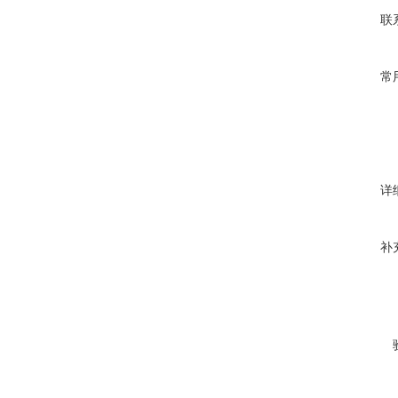
联
常
详
补