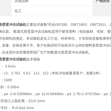
其他品牌
产地类别
化工
悬臂梁冲击试验机
主要技术参数*符合ISO180、GB/T1843、GB/T26
测仪器。 数显式悬臂梁冲击试验机是用于硬质塑料（包括板材、管材、
冲击韧性的测定。本试验机是化工行业、科研单位、大专院校质量检测等
，质量、价格良莠不齐。客户在购买时不知道买什么样的塑料悬臂梁冲击
，在这里向你郑重推荐我厂生产的数显式悬臂梁冲击试验机。
悬臂梁冲击试验机
技术规格
 3.5m/s
：1J、2.75J、5.5J、11J、22J（本机冲击能量需客户，标配1种）
：1500
距：0.335m
d 1=0.53590Nm；pd 11=5.8949Nm；pd 2.75=1.47372Nm；pd 22
至钳口上面距离：22±0.2mm
径： R=0.8±0.2mm