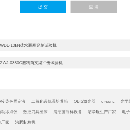
WDL-10kN盐水瓶塞穿刺试验机
ZWJ-0350C塑料简支梁冲击试验机
免疫染色固定液
二氧化碳低温培养箱
OBIS激光器
di-soric
光学
自动冰点仪
数控刀具磨床
清洁度制样设备
洁净服生产厂家
电子
关厂家
沸腾制粒机