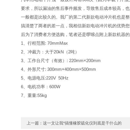
要求，所以漏油的售后事件频发，导致售后成本较高，也
一般都是比较久的。我厂的第二代新款电动冲片机也是整
搞清楚了两者的差一点，我相信新款电动冲片机的优势您
后为了消费者方便选购，笔者还是啰嗦点附上新款机器的
1、行程范围: 70mmMax
2、冲裁力：大于20kN（2吨）
3、工作台尺寸（有效）: 220mm×200mm
4、外形尺寸: 300mm×400mm×500mm
5、电源电压:220V 50Hz
6、电机功率：600W
7、重量:55kg
上一篇：
这一文让我*搞懂橡胶硫化仪到底是干什么的