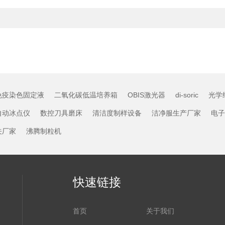
免疫染色固定液
二氧化碳低温培养箱
OBIS激光器
di-soric
光学
自动冰点仪
数控刀具磨床
清洁度制样设备
洁净服生产厂家
电子
关厂家
沸腾制粒机
快速链接
首页
关于我们