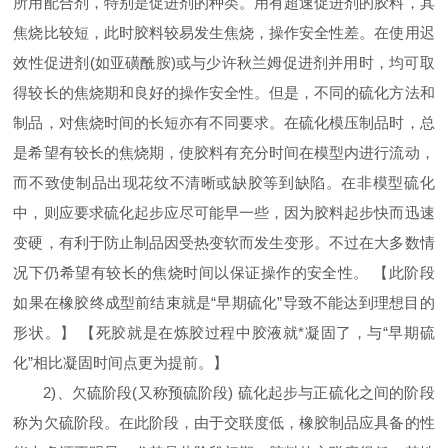
所用配合剂，特别是促进剂的种类。用有超速促进剂的胶料，其
焦烧比较短，此时胶料较易发生焦烧，操作安全性差。在使用迟
效性促进剂(如亚磺酰胺)或与少许秋兰姆促进剂并用时，均可取
得较长的焦烧期和良好的操作安全性。但是，不同的硫化方法和
制品，对焦烧时间的长短亦有不同要求。在硫化模压制品时，总
是希望有较长的焦烧期，使胶料有充分时间在模型内进行流动，
而不致使制品出现花纹不清晰或缺胶等到缺陷。在非模型硫化
中，则应要求硫化起步应尽可能早一些，因为胶料起步快而迅速
变硬，有利于防止制品因受热变软而发生变形。不过在大多数情
况下仍希望有较长的焦烧时间以保证操作的安全性。 【此阶段
如果在橡胶终成型前结束就是“早期硫化”导致不能达到理想目的
形状。】 【死胶就是在炼胶过程中胶液就*凝固了，与“早期硫
化”相比凝固时间点更为提前。】
2)、欠硫阶段(又称预硫阶段) 硫化起步与正硫化之间的阶段
称为欠硫阶段。在此阶段，由于交联度低，橡胶制品应具备的性