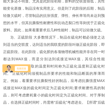
能大多还不明显。尤其是此阶段初期，胶料的交联度很低，其性
能变化甚微，制品没有实用意义。但是到了此阶段的后期，制品
轻微欠硫时，尽管制品的抗张强度、弹性、伸长率等尚未达到预
想的水平，但其抗撕裂性耐磨性和抗动态裂口性等则优于正硫化
胶料。因此，如果着重要求后几种性能时，制品可以轻微欠硫。
3)、正硫阶段 大多数情况下，制品在硫化时都必须使之达
到适当的交联度，达到适当的我联度的阶段叫做正硫化阶段，即
正硫阶段。在此阶段，硫化胶的各项物理机械性能并非在同一时
都达到MAX值，而是分别达到或接近
MAX
值，其综合性能
MAX
。此阶段所取的温度和时间称为正硫化温度和正硫化时
间。 正硫化时间须视制品所要求的性能和制品断面的厚薄而
定。例如，着重要求抗撕裂性好的制品，应考虑抗撕强度
MAX
或接近
MAX
值的硫化时间定为正硫化时间;要求耐磨性高的制
品，则可考虑磨耗量小的硫化时间定为正硫化时间。对于厚制
品，在选择正硫时间时，尚需将“后硫化”考虑进去。【所谓“后硫