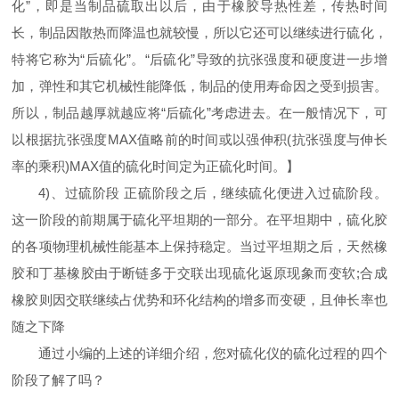
化”，即是当制品硫取出以后，由于橡胶导热性差，传热时间
长，制品因散热而降温也就较慢，所以它还可以继续进行硫化，
特将它称为“后硫化”。“后硫化”导致的抗张强度和硬度进一步增
加，弹性和其它机械性能降低，制品的使用寿命因之受到损害。
所以，制品越厚就越应将“后硫化”考虑进去。在一般情况下，可
以根据抗张强度
MAX
值略前的时间或以强伸积(抗张强度与伸长
率的乘积)
MAX值的硫化时间定为正硫化时间。】
4)、过硫阶段 正硫阶段之后，继续硫化便进入过硫阶段。
这一阶段的前期属于硫化平坦期的一部分。在平坦期中，硫化胶
的各项物理机械性能基本上保持稳定。当过平坦期之后，天然橡
胶和丁基橡胶由于断链多于交联出现硫化返原现象而变软;合成
橡胶则因交联继续占优势和环化结构的增多而变硬，且伸长率也
随之下降
通过小编的上述的详细介绍，您对硫化仪的硫化过程的四个
阶段了解了吗？