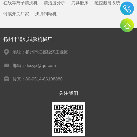
在线等离子清洗机
清洁度分析
刀具磨床
磁控溅射系统
薄膜开关厂家
沸腾制粒机
扬州市道纯试验机械厂
地址：扬州市江都经济工业区
邮箱：dcsyjx@qq.com
传真：86-0514-86198886
关注我们