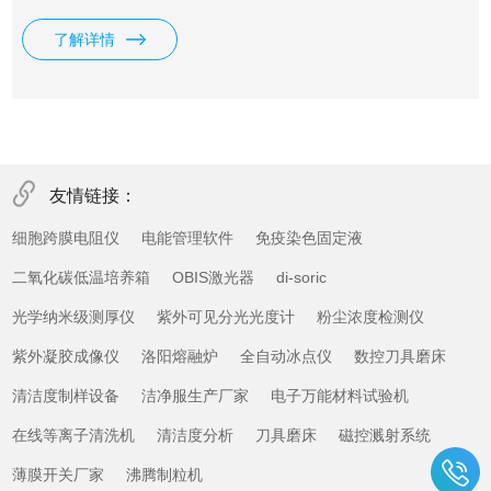
理准确，本机是计算机控制式*测试仪器。
了解详情
友情链接：
细胞跨膜电阻仪
电能管理软件
免疫染色固定液
二氧化碳低温培养箱
OBIS激光器
di-soric
光学纳米级测厚仪
紫外可见分光光度计
粉尘浓度检测仪
紫外凝胶成像仪
洛阳熔融炉
全自动冰点仪
数控刀具磨床
清洁度制样设备
洁净服生产厂家
电子万能材料试验机
在线等离子清洗机
清洁度分析
刀具磨床
磁控溅射系统
薄膜开关厂家
沸腾制粒机