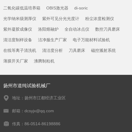
二氧化碳低温培养箱
OBIS激光器
di-soric
光学纳米级测厚仪
紫外可见分光光度计
粉尘浓度检测仪
紫外凝胶成像仪
洛阳熔融炉
全自动冰点仪
数控刀具磨床
清洁度制样设备
洁净服生产厂家
电子万能材料试验机
在线等离子清洗机
清洁度分析
刀具磨床
磁控溅射系统
薄膜开关厂家
沸腾制粒机
扬州市道纯试验机械厂
地址：扬州市江都经济工业区
邮箱：dcsyjx@qq.com
传真：86-0514-86198886