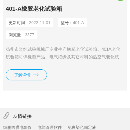
401-A橡胶老化试验箱
更新时间：
2022-11-01
型号：
401-A
浏览量：
3377
扬州市道纯试验机械厂专业生产橡塑老化试验箱。401A老化
试验箱可供橡塑产品、电气绝缘及其它材料的热空气老化试
验，温度控制采用数字显示、PID自动调节控温仪，从室温至
300℃范围内，可任意设定工作温度，自动恒温，箱内装有鼓
了解详情
风电机，使热空气强制对流，促使试样在恒温条件下快速老化
试验。欢迎来人橡塑老化试验箱的相关技术参数，以及橡塑老
化试验箱的使用、保养、维修等知识。
友情链接：
细胞跨膜电阻仪
电能管理软件
免疫染色固定液