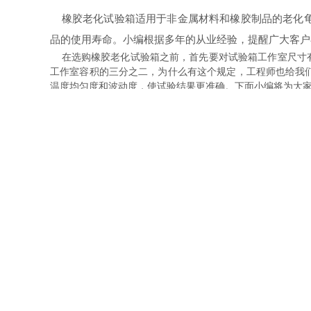
橡胶老化试验箱适用于非金属材料和橡胶制品的老化龟
品的使用寿命。小编根据多年的从业经验，提醒广大客户
在选购橡胶老化试验箱之前，首先要对试验箱工作室尺寸有
工作室容积的三分之二，为什么有这个规定，工程师也给我
温度均匀度和波动度，使试验结果更准确。下面小编将为大
型号 工作室尺寸D×W×H 外型尺寸D×W×H
YSL-QL-100 450×450×500mm 1150×900×1650m
YSL-QL-250 500×600×750mm 1200×1100×1900
YSL-QL-500 700×800×900mm 1400×1120×2070
YSL-QL-010 1000×1000×1000mm 1600×1420×217
好了，以上是橡胶老化试验箱系列主要的几种型号尺寸，客