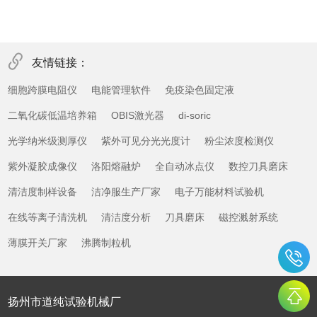
友情链接：
细胞跨膜电阻仪
电能管理软件
免疫染色固定液
二氧化碳低温培养箱
OBIS激光器
di-soric
光学纳米级测厚仪
紫外可见分光光度计
粉尘浓度检测仪
紫外凝胶成像仪
洛阳熔融炉
全自动冰点仪
数控刀具磨床
清洁度制样设备
洁净服生产厂家
电子万能材料试验机
在线等离子清洗机
清洁度分析
刀具磨床
磁控溅射系统
薄膜开关厂家
沸腾制粒机
扬州市道纯试验机械厂