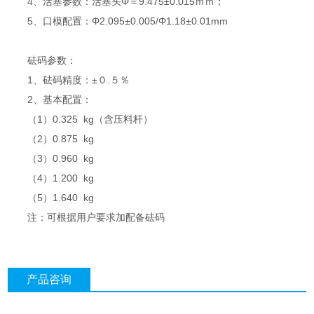
4、活塞参数：活塞头Φ＝9.475±0.015ｍｍ；
5、口模配置：Φ2.095±0.005/Φ1.18±0.01mm
砝码参数：
1、砝码精度：±０.５％
2、基本配置：
（1）0.325 kg（含压料杆）
（2）0.875 kg
（3）0.960 kg
（4）1.200 kg
（5）1.640 kg
注：可根据用户要求加配备砝码
产品咨询