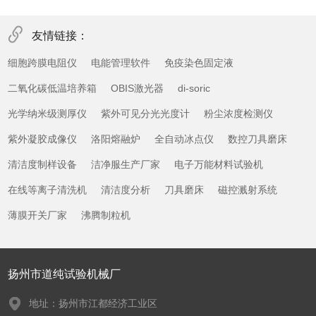
友情链接：
细胞跨膜电阻仪
电能管理软件
免疫染色固定液
二氧化碳低温培养箱
OBIS激光器
di-soric
光学纳米级测厚仪
紫外可见分光光度计
粉尘浓度检测仪
紫外凝胶成像仪
洛阳熔融炉
全自动冰点仪
数控刀具磨床
清洁度制样设备
洁净服生产厂家
电子万能材料试验机
在线等离子清洗机
清洁度分析
刀具磨床
磁控溅射系统
薄膜开关厂家
沸腾制粒机
扬州市道纯试验机械厂
地址：扬州市江都经济工业区