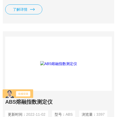
苯乙烯、ＡＢＳ、聚酰胺、纤维树脂、丙烯酸酯、聚甲醛、氟
了解详情
塑料、聚碳酸脂等多种塑料材料的熔体质量流动速率（MFR）
或熔体体积流动速率（MVR）来进行测定；
ABS熔融指数测定仪
更新时间：
2022-11-02
型号：
ABS
浏览量：
3397