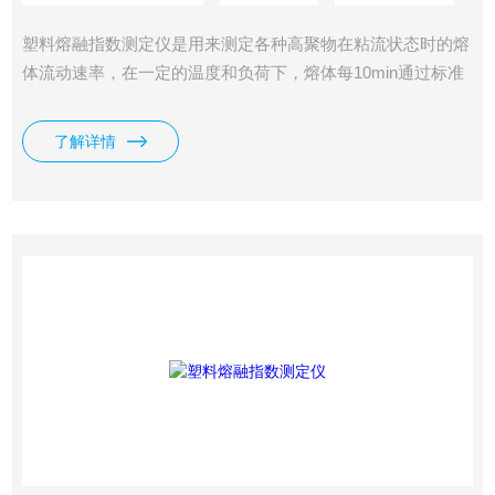
塑料熔融指数测定仪是用来测定各种高聚物在粘流状态时的熔
体流动速率，在一定的温度和负荷下，熔体每10min通过标准
口模的质量或体积，用MFR或MVR来表示，它既适用于熔融
温度较高的聚碳酸脂、聚芳砜、氟塑料、尼龙等工程塑料，也
了解详情
适用于聚乙烯、聚苯乙烯、聚丙烯、ABS树脂、聚甲醛树脂等
熔融温度较低的塑料测试，广泛应用于塑料生产、塑料制品、
石油化工等行业及有关院校、科研单位和商检部门。符合
GB/T 3682