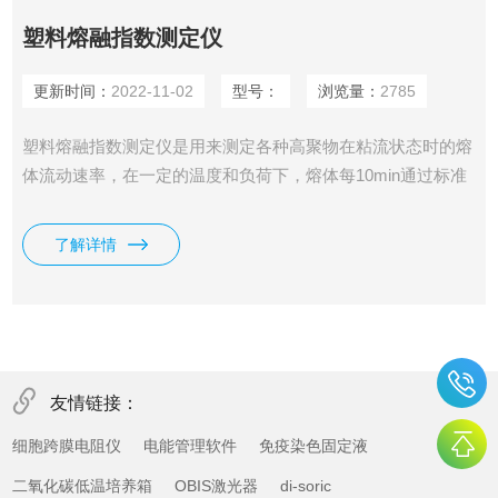
塑料熔融指数测定仪
更新时间：
2022-11-02
型号：
浏览量：
2785
塑料熔融指数测定仪是用来测定各种高聚物在粘流状态时的熔
体流动速率，在一定的温度和负荷下，熔体每10min通过标准
口模的质量或体积，用MFR或MVR来表示，它既适用于熔融
温度较高的聚碳酸脂、聚芳砜、氟塑料、尼龙等工程塑料，也
了解详情
适用于聚乙烯、聚苯乙烯、聚丙烯、ABS树脂、聚甲醛树脂等
熔融温度较低的塑料测试，广泛应用于塑料生产、塑料制品、
石油化工等行业及有关院校、科研单位和商检部门。符合
GB/T 3682
友情链接：
细胞跨膜电阻仪
电能管理软件
免疫染色固定液
二氧化碳低温培养箱
OBIS激光器
di-soric