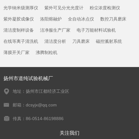
光学纳米级测厚仪
紫外可见分光光度计
粉尘浓度检测仪
紫外凝胶成像仪
洛阳熔融炉
全自动冰点仪
数控刀具磨床
清洁度制样设备
洁净服生产厂家
电子万能材料试验机
在线等离子清洗机
清洁度分析
刀具磨床
磁控溅射系统
薄膜开关厂家
沸腾制粒机
扬州市道纯试验机械厂
地址：扬州市江都经济工业区
邮箱：dcsyjx@qq.com
传真：86-0514-86198886
关注我们