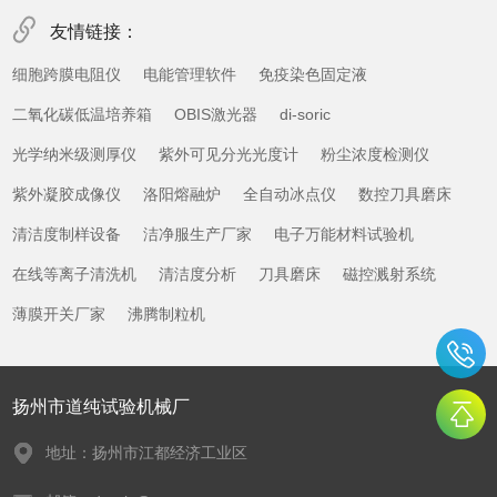
友情链接：
细胞跨膜电阻仪
电能管理软件
免疫染色固定液
二氧化碳低温培养箱
OBIS激光器
di-soric
光学纳米级测厚仪
紫外可见分光光度计
粉尘浓度检测仪
紫外凝胶成像仪
洛阳熔融炉
全自动冰点仪
数控刀具磨床
清洁度制样设备
洁净服生产厂家
电子万能材料试验机
在线等离子清洗机
清洁度分析
刀具磨床
磁控溅射系统
薄膜开关厂家
沸腾制粒机
扬州市道纯试验机械厂
地址：扬州市江都经济工业区