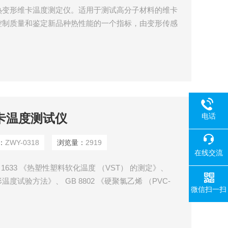
热变形维卡温度测定仪。适用于测试高分子材料的维卡
控制质量和鉴定新品种热性能的一个指标，由变形传感
度，试样架自动升降，一次可试验三个试样。欢迎来人
保养、维修等知识。
维卡温度测试仪
电话
：
ZWY-0318
浏览量：
2919
在线交流
1633 《热塑性塑料软化温度 （VST） 的测定》、
形温度试验方法》、 GB 8802 《硬聚氯乙烯 （PVC-
微信扫一扫
以及 ISO75 、 ISO306 、 ISO2507 等标准要