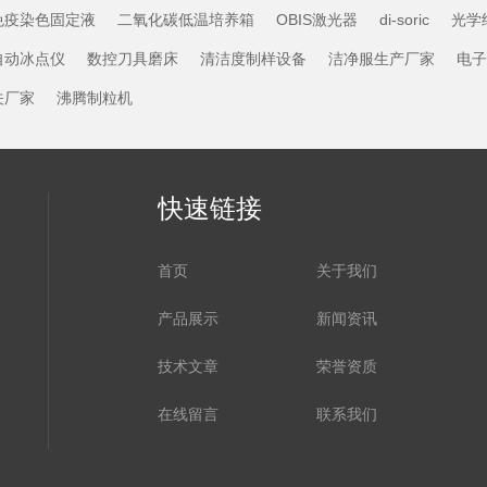
免疫染色固定液
二氧化碳低温培养箱
OBIS激光器
di-soric
光学
自动冰点仪
数控刀具磨床
清洁度制样设备
洁净服生产厂家
电子
关厂家
沸腾制粒机
快速链接
首页
关于我们
产品展示
新闻资讯
技术文章
荣誉资质
在线留言
联系我们