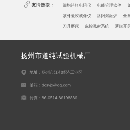
友情链接：
细胞跨膜电阻仪
电能管理软件
紫外凝胶成像仪
洛阳熔融炉
全
刀具磨床
磁控溅射系统
薄膜开
扬州市道纯试验机械厂
地址：扬州市江都经济工业区
邮箱：dcsyjx@qq.com
传真：86-0514-86198886