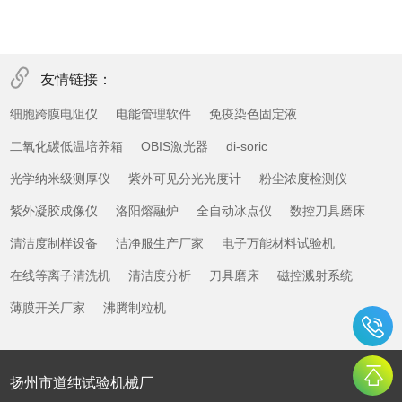
友情链接：
细胞跨膜电阻仪
电能管理软件
免疫染色固定液
二氧化碳低温培养箱
OBIS激光器
di-soric
光学纳米级测厚仪
紫外可见分光光度计
粉尘浓度检测仪
紫外凝胶成像仪
洛阳熔融炉
全自动冰点仪
数控刀具磨床
清洁度制样设备
洁净服生产厂家
电子万能材料试验机
在线等离子清洗机
清洁度分析
刀具磨床
磁控溅射系统
薄膜开关厂家
沸腾制粒机
扬州市道纯试验机械厂