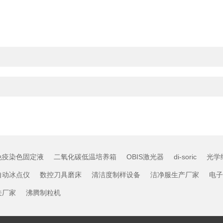
免疫染色固定液
二氧化碳低温培养箱
OBIS激光器
di-soric
光学
自动冰点仪
数控刀具磨床
清洁度制样设备
洁净服生产厂家
电子
关厂家
沸腾制粒机