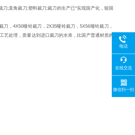
裁刀;直角裁刀;塑料裁刀;裁刀的生产已*实现国产化，较国
刀，4X50哑铃裁刀，2X35哑铃裁刀，5X56哑铃裁刀，
经过淬火等工艺处理，质量达到进口裁刀的水准，比国产普通材质的
电话
在线交流
微信扫一扫