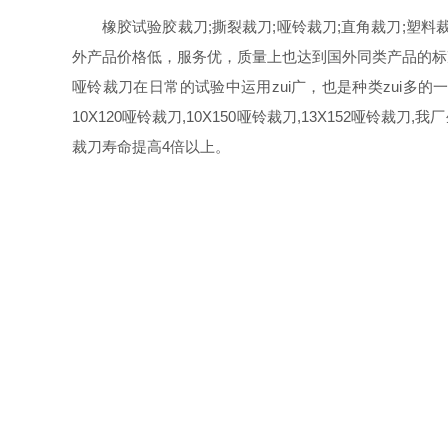
橡胶试验胶裁刀;撕裂裁刀;哑铃裁刀;直角裁刀;塑料
外产品价格低，服务优，质量上也达到国外同类产品的标准
哑铃裁刀在日常的试验中运用zui广，也是种类zui多的一
10X120哑铃裁刀,10X150哑铃裁刀,13X152哑
裁刀寿命提高4倍以上。