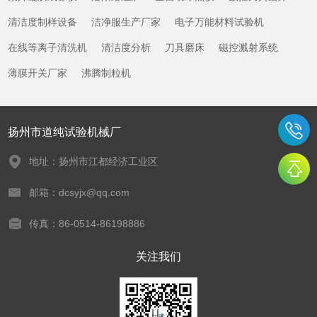
清洁度制样设备
洁净服生产厂家
电子万能材料试验机
在线等离子清洗机
清洁度分析
刀具磨床
磁控溅射系统
薄膜开关厂家
沸腾制粒机
扬州市道纯试验机械厂
地址：扬州市江都经济工业区
邮箱：dcsyjx@qq.com
传真：86-0514-86198886
关注我们