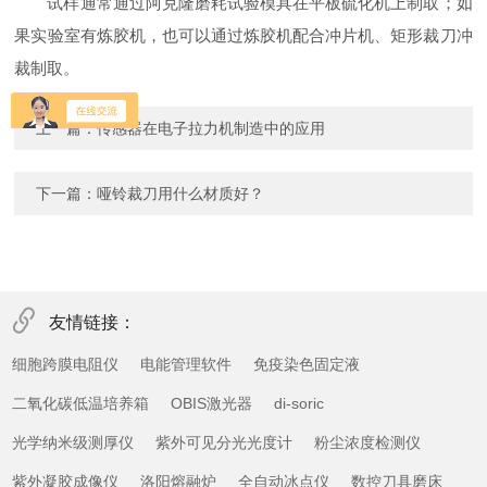
试样通常通过阿克隆磨耗试验模具在平板硫化机上制取；如
果实验室有炼胶机，也可以通过炼胶机配合冲片机、矩形裁刀冲
裁制取。
上一篇：
传感器在电子拉力机制造中的应用
下一篇：
哑铃裁刀用什么材质好？
友情链接：
细胞跨膜电阻仪
电能管理软件
免疫染色固定液
二氧化碳低温培养箱
OBIS激光器
di-soric
光学纳米级测厚仪
紫外可见分光光度计
粉尘浓度检测仪
紫外凝胶成像仪
洛阳熔融炉
全自动冰点仪
数控刀具磨床