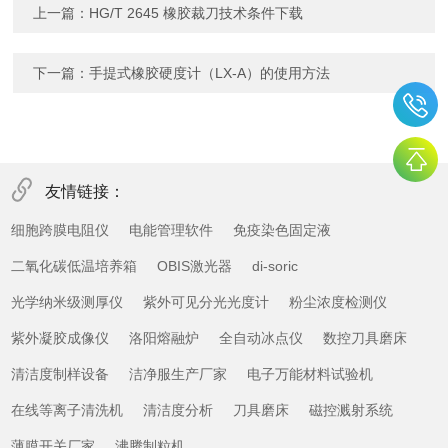
上一篇：
HG/T 2645 橡胶裁刀技术条件下载
下一篇：
手提式橡胶硬度计（LX-A）的使用方法
友情链接：
细胞跨膜电阻仪
电能管理软件
免疫染色固定液
二氧化碳低温培养箱
OBIS激光器
di-soric
光学纳米级测厚仪
紫外可见分光光度计
粉尘浓度检测仪
紫外凝胶成像仪
洛阳熔融炉
全自动冰点仪
数控刀具磨床
清洁度制样设备
洁净服生产厂家
电子万能材料试验机
在线等离子清洗机
清洁度分析
刀具磨床
磁控溅射系统
薄膜开关厂家
沸腾制粒机