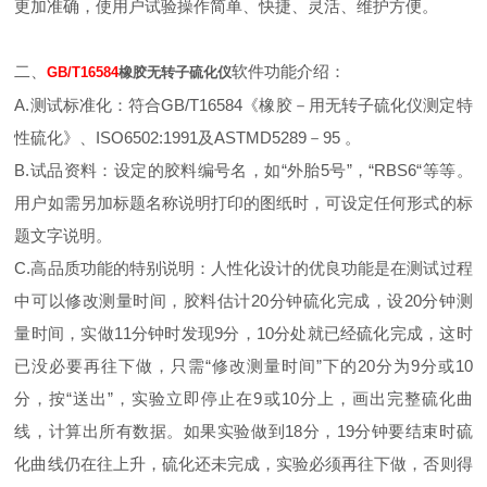
更加准确，使用户试验操作简单、快捷、灵活、维护方便。
二、
软件功能介绍：
GB/T16584
橡胶无转子硫化仪
A.测试标准化：符合GB/T16584《橡胶－用无转子硫化仪测定特
性硫化》、ISO6502:1991及ASTMD5289－95 。
B.试品资料：设定的胶料编号名，如“外胎5号”，“RBS6“等等。
用户如需另加标题名称说明打印的图纸时，可设定任何形式的标
题文字说明。
C.高品质功能的特别说明：人性化设计的优良功能是在测试过程
中可以修改测量时间，胶料估计20分钟硫化完成，设20分钟测
量时间，实做11分钟时发现9分，10分处就已经硫化完成，这时
已没必要再往下做，只需“修改测量时间”下的20分为9分或10
分，按“送出”，实验立即停止在9或10分上，画出完整硫化曲
线，计算出所有数据。如果实验做到18分，19分钟要结束时硫
化曲线仍在往上升，硫化还未完成，实验必须再往下做，否则得