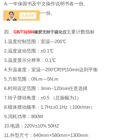
A.一年保固书及中文操作说明书各一份。
B.硫化仪测试软件一份。
四、
主要计数指标
GB/T16584
橡胶无转子硫化仪
1.温度控制范围：室温—200℃
2.温度波动范围：±0.1℃
3.温度显示分辨率：0.1℃
4.升温速度：室温—200℃时约10min达到平衡
5.力矩范围：0N.m—5N.m
6.时间设定范围：3min--120min任意选择
7.转子摆动角度：±0.5 （总振幅为1）
8.模体摆动频率：1.7Hz±0.1Hz（100r/min）
9.消耗功率：800W
10.电源：220V±10% 50HZ
11.外型尺寸：640mm×580mm×1300mm