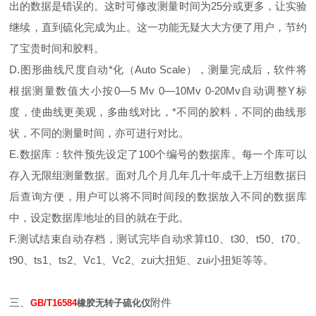
出的数据是错误的。这时可修改测量时间为25分或更多，让实验
继续，直到硫化完成为止。这一功能无疑大大方便了用户，节约
了宝贵时间和胶料。
D.图形曲线尺度自动*化（Auto Scale），测量完成后，软件将
根据测量数值大小按0—5 Mv 0—10Mv 0-20Mv自动调整Y标
度，使曲线更美观，多曲线对比，*不同的胶料，不同的曲线形
状，不同的测量时间，亦可进行对比。
E.数据库：软件预先设定了100个编号的数据库。每一个库可以
存入无限组测量数据。面对几个月几年几十年成千上万组数据日
后查询方便，用户可以将不同时间段的数据放入不同的数据库
中，设定数据库地址的目的就在于此。
F.测试结束自动存档，测试完毕自动求算t10、t30、t50、t70、
t90、ts1、ts2、Vc1、Vc2、zui大扭矩、zui小扭矩等等。
三、
附件
GB/T16584
橡胶无转子硫化仪