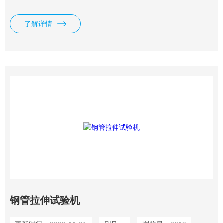
包装带、纸张、电线电缆、光纤光缆、安全带、保险带、皮革
皮带、鞋类、胶带、聚合物、弹簧钢、轴承钢、不锈钢（及其
了解详情
它高硬度钢）、铸件、钢板、钢带、有色金属、汽车零部件、
合金材料及其它非金属材料和金属材料进行拉伸、压缩、弯
曲、撕裂、90°剥离、180°剥离、剪切、粘合力、拔出力、延
伸伸长率等试验
钢管拉伸试验机