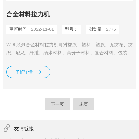
合金材料拉力机
更新时间：
2022-11-01
型号：
浏览量：
2775
WDL系列合金材料拉力机可对橡胶、塑料、塑胶、无纺布、纺
织、尼龙、纤维、纳米材料、高分子材料、复合材料、包装
带、纸张、电线电缆、光纤光缆、安全带、保险带、皮革皮
带、鞋类、胶带、聚合物、弹簧钢、轴承钢、不锈钢（及其它
了解详情
高硬度钢）、铸件、钢板、钢带、有色金属、汽车零部件、合
金材料及其它非金属材料和金属材料进行拉伸、压缩、弯曲、
撕裂、90°剥离、180°剥离、剪切、粘合力、拔出力、延伸伸
长率等试
下一页
末页
友情链接：