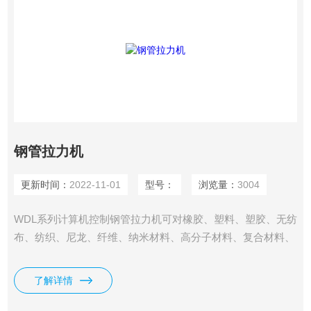
钢管拉力机
更新时间：
2022-11-01
型号：
浏览量：
3004
WDL系列计算机控制钢管拉力机可对橡胶、塑料、塑胶、无纺
布、纺织、尼龙、纤维、纳米材料、高分子材料、复合材料、
包装带、纸张、电线电缆、光纤光缆、安全带、保险带、皮革
皮带、鞋类、胶带、聚合物、弹簧钢、轴承钢、不锈钢（及其
了解详情
它高硬度钢）、铸件、钢板、钢带、有色金属、汽车零部件、
合金材料及其它非金属材料和金属材料进行拉伸、压缩、弯