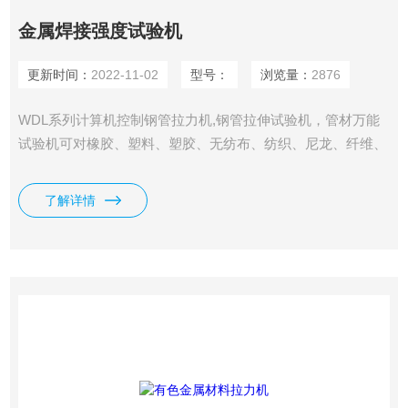
金属焊接强度试验机
更新时间：
2022-11-02
型号：
浏览量：
2876
WDL系列计算机控制钢管拉力机,钢管拉伸试验机，管材万能
试验机可对橡胶、塑料、塑胶、无纺布、纺织、尼龙、纤维、
纳米材料、高分子材料、复合材料、包装带、纸张、电线电
缆、光纤光缆、安全带、保险带、皮革皮带、鞋类、胶带、聚
了解详情
合物、弹簧钢、轴承钢、不锈钢（及其它高硬度钢）、铸件、
钢板、钢带、有色金属、汽车零部件、合金材料及其它非金属
材料和金属材料进行拉伸、压缩、弯曲、撕裂、90°剥离、
180°剥离、剪切、粘