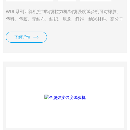
WDL系列计算机控制钢缆拉力机/钢缆强度试验机可对橡胶、
塑料、塑胶、无纺布、纺织、尼龙、纤维、纳米材料、高分子
材料、复合材料、包装带、纸张、电线电缆、光纤光缆、安全
带、保险带、皮革皮带、鞋类、胶带、聚合物、弹簧钢、轴承
了解详情
钢、不锈钢（及其它高硬度钢）、铸件、钢板、钢带、有色金
属、汽车零部件、合金材料及其它非金属材料和金属材料进行
拉伸、压缩、弯曲、撕裂、90°剥离、180°剥离、剪切、粘合
力、拔出力、延