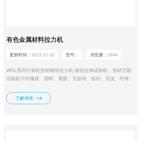
有色金属材料拉力机
更新时间：
2022-11-02
型号：
浏览量：
2664
WDL系列计算机控制钢管拉力机,钢管拉伸试验机，管材万能
试验机可对橡胶、塑料、塑胶、无纺布、纺织、尼龙、纤维、
纳米材料、高分子材料、复合材料、包装带、纸张、电线电
缆、光纤光缆、安全带、保险带、皮革皮带、鞋类、胶带、聚
了解详情
合物、弹簧钢、轴承钢、不锈钢（及其它高硬度钢）、铸件、
钢板、钢带、有色金属、汽车零部件、合金材料及其它非金属
材料和金属材料进行拉伸、压缩、弯曲、撕裂、90°剥离、
180°剥离、剪切、粘