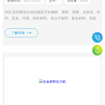
更新时间：
2022-11-01
型号：
浏览量：
2619
WDL系列钢管拉伸试验机可对橡胶、塑料、塑胶、无纺布、纺
织、尼龙、纤维、纳米材料、高分子材料、复合材料、包装
带、纸张、电线电缆、光纤光缆、安全带、保险带、皮革皮
带、鞋类、胶带、聚合物、弹簧钢、轴承钢、不锈钢（及其它
了解详情
高硬度钢）、铸件、钢板、钢带、有色金属、汽车零部件、合
金材料及其它非金属材料和金属材料进行拉伸、压缩、弯曲、
撕裂、90°剥离、180°剥离、剪切、粘