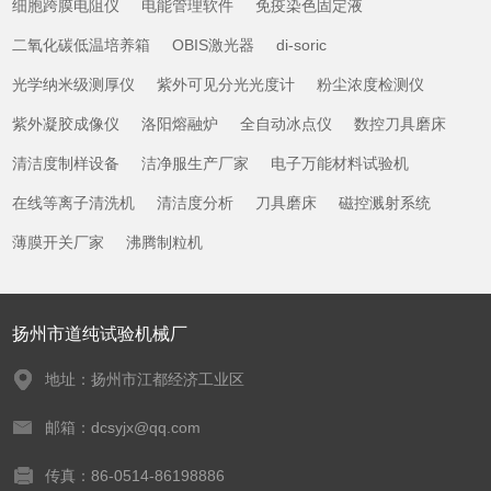
细胞跨膜电阻仪
电能管理软件
免疫染色固定液
二氧化碳低温培养箱
OBIS激光器
di-soric
光学纳米级测厚仪
紫外可见分光光度计
粉尘浓度检测仪
紫外凝胶成像仪
洛阳熔融炉
全自动冰点仪
数控刀具磨床
清洁度制样设备
洁净服生产厂家
电子万能材料试验机
在线等离子清洗机
清洁度分析
刀具磨床
磁控溅射系统
薄膜开关厂家
沸腾制粒机
扬州市道纯试验机械厂
地址：扬州市江都经济工业区
邮箱：dcsyjx@qq.com
传真：86-0514-86198886