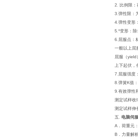
2. 比例
3.弹性限：
4.弹性变
5.*变形
6.屈服点
一般以上屈
屈服（yi
上下起伏，
7.屈服强
8.弹簧K
9.有效弹
测定试样收
测定试样伸
五.
电脑伺
A．荷重元：
B．力量解析度