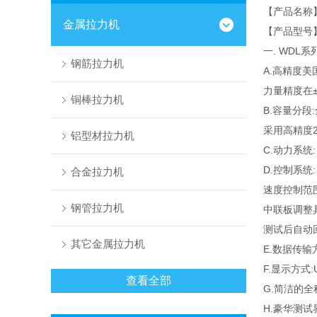
【产品名称
金属拉力机
【产品型号
一. WDL系
钢筋拉力机
A.高精度美国
力量精度在±
铜棒拉力机
B.容量分段:全
采用高精度24
铝型材拉力机
C.动力系
D.控制系统:
合金拉力机
速度控制范围0
钢管拉力机
中联板调整
测试后自动
其它金属拉力机
E.数据传输
F.显示方式
查看全部
G.简洁的
H.豪华测