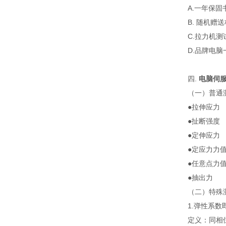
A.一年保
B. 随机
C.拉力机
D.品牌电
四.
电脑伺
（一）普通
●拉伸应力
●扯断强度
●定伸应力
●定应力力
●任意点力
●抽出力 
（二）特殊
1.弹性系
定义：同相