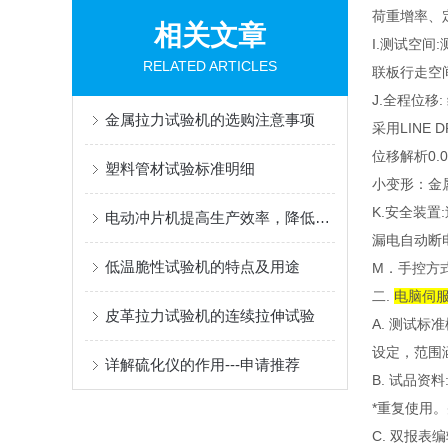
荷重增率、
相关文章
I.测试空间
RELATED ARTICLES
联板行走空
J.全程位移:
金属拉力试验机的选购注意事项
采用LINE 
位移解析0.0
塑料管材试验标准明细
小变形：金属
K.安全装
电动冲片机提高生产效率，降低劳动强度
漏电自动断
低温脆性试验机的特点及用途
M．手控方
二.
电脑伺
皮革拉力试验机的连续拉伸试验
A. 测试
设定，范围涵
详解硫化仪的作用---申请推荐
B. 试品资
*重复使用
C. 双报表