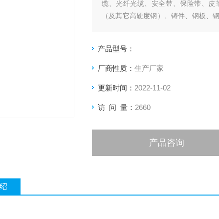
缆、光纤光缆、安全带、保险带、皮
（及其它高硬度钢）、铸件、钢板、
和金属材料进行拉伸、压缩、弯曲、撕裂
产品型号：
厂商性质：
生产厂家
更新时间：
2022-11-02
访 问 量：
2660
产品咨询
绍