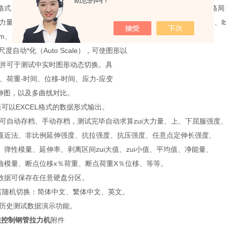
助您的吗？
格式（测试程序新增内建EXCEL报表功能扩展了以往单一专业报表的格局
、力量单位、显示位数采用动态互换方式，力量单位T、Kg、N、KN、g、l
、inch。
尺度自动*化（Auto Scale），可使图形以
。并可于测试中实时图形动态切换。具
、荷重-时间、位移-时间、应力-应变
延伸图，以及多曲线对比。
果可以EXCEL格式的数据形式输出。
结束可自动存档、手动存档，测试完毕自动求算zui大力量、上、下屈服强度
逼近法、非比例延伸强度、抗拉强度、抗压强度、任意点定伸长强度、
、弹性模量、延伸率、剥离区间zui大值、zui小值、平均值、净能量、
曲模量、断点位移x％荷重、断点荷重X％位移、等等。
数据可保存在任意硬盘分区。
言随机切换：简体中文、繁体中文、英文。
有历史测试数据演示功能。
服控制钢管拉力机
附件