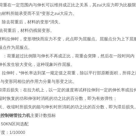
限：荷重在一定范围内与伸长可以维持成正比之关系，其zui大应力即为比极
为材料所能承受而不呈*变形之zui大应力。
形：除去荷重后，材料的变形*消失。
：除去荷重后，材料仍残留变形。
：材料拉伸时，变形增快而应力不变，此点即为屈服点。屈服点分为上下屈
服点作为屈服点。
eld）：荷重超过比例限与伸长不再成正比，荷重会突降，然后在一段时间内
伸长发生较大变化，这种现象叫作屈服。
度：拉伸时，*伸长率达到某一规定值之荷重，除以平行部原断面积，所得之
值：与变形同相位的作用力分量与形变之比。
性和滞后损失：在拉力机上，以一定的速度将试样拉伸到一定的伸长率或拉
缩时恢复的功和伸张时消耗的功之比的百分数，即为有效弹性；
长、收缩时所损失的能与伸长时所消耗的功之比的百分数，即为滞后损失
服控制钢管拉力机
主要计数指标
50KN区间选配
：1/10000