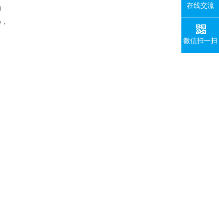
在线交流
）
b，
微信扫一扫
、