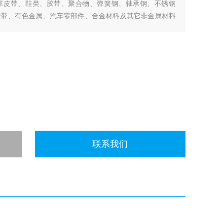
革皮带、鞋类、胶带、聚合物、弹簧钢、轴承钢、不锈钢
钢带、有色金属、汽车零部件、合金材料及其它非金属材料
、90°剥离、180°剥离、剪切、粘
联系我们