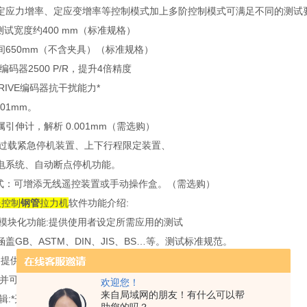
定应力增率、定应变增率等控制模式加上多阶控制模式可满足不同的测试
:测试宽度约400 mm（标准规格）
间650mm（不含夹具）（标准规格）
 编码器2500 P/R，提升4倍精度
DRIVE编码器抗干扰能力*
01mm。
引伸计，解析 0.001mm（需选购）
置:过载紧急停机装置、上下行程限定装置、
电系统、自动断点停机功能。
式：可增添无线遥控装置或手动操作盒。（需选购）
服控制
钢管
拉力机
软件功能介绍:
标准模块化功能:提供使用者设定所需应用的测试
盖GB、ASTM、DIN、JIS、BS…等。测试标准规范。
料:提供使用者设定所有试品数据，一次输入
。并可自行增修公式以提高测试数据性。
欢迎您！
来自局域网的朋友！有什么可以帮
编辑:*开放式使用者编辑报表，供测试者选择