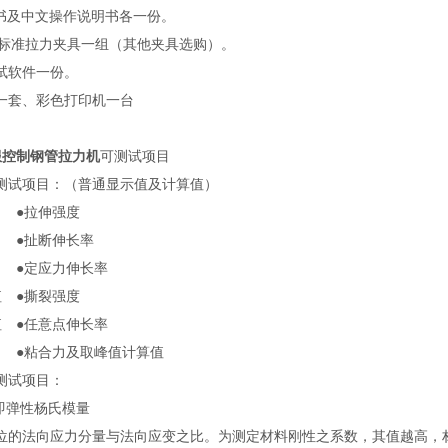
固书及中文操作说明书各一份。
赠送标准拉力夹具一组（其他夹具选购）。
测试软件一份。
脑一套、彩色打印机一台
服控制钢管拉力机
可测试项目
测试项目：（普通显示值及计算值）
 ●拉伸强度
 ●扯断伸长率
 ●定应力伸长率
值 ●撕裂强度
值 ●任意点伸长率
●粘合力及取峰值计算值
测试项目：
数即弹性杨氏模量
位的法向应力分量与法向应变之比。为测定材料刚性之系数，其值越高，