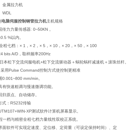
】金属拉力机
】WDL
列
电脑伺服控制钢管拉力机
主机规格
传力力量传感器: 0~50KN 。
0.5 %以内。
程七档：× 1，× 2，× 5，× 10，× 20，× 50，× 100
 bits A/D，取样频率200Hz
统:日本松下交流伺服电机+松下交流驱动器＋蜗轮蜗杆减速机＋滚珠丝杆。
 采用Pulse Command控制方式使控制更精准
.001~800 mm/min。
具有快速粗调与慢速微调功能。
回归原点、自动储存。
方式：RS232传输
:UTM107+WIN-XP测试软件计算机屏幕显示。
全程一档与精密全程七档力量线性双校正系统。
试界面软件可实现定速度、定位移、定荷重（可设定保持时间）、定