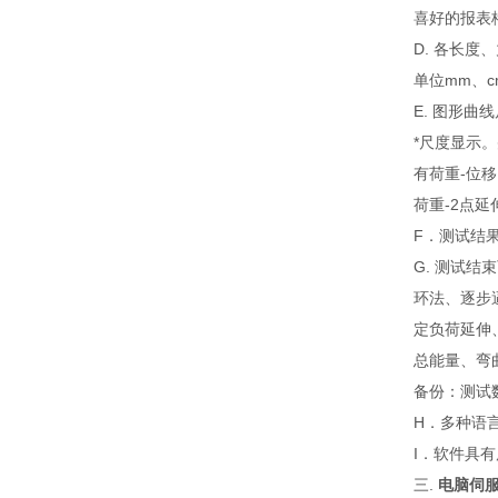
喜好的报表
D. 各长度
单位mm、cm
E. 图形曲线
*尺度显示
有荷重-位移
荷重-2点
F．测试结
G. 测试
环法、逐步
定负荷延伸
总能量、弯
备份：测试
H．多种语
I．软件具
三.
电脑伺