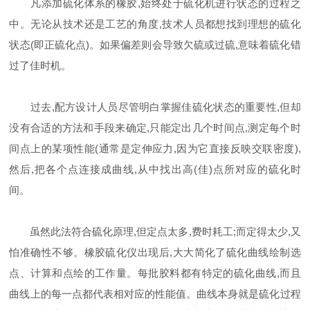
凡添加硫化体系的橡胶,始终处于硫化机进行状态的过程之
中。无论从技术还是工艺的角度,技术人员都想找到理想的硫化
状态(即正硫化点)。如果偏差则会导致欠硫或过硫,意味着硫化错
过了佳时机。
过去,配方设计人员尽管明白掌握佳硫化状态的重要性,但却
没有合适的方法和手段来确定,只能定出几个时间点,测定每个时
间点上的某项性能(通常是定伸应力,因为它直接反映交联密度),
然后,把各个点连接成曲线,从中找出高(佳)点所对应的硫化时
间。
虽然此法符合硫化原理,但定点太多,费时耗工;而定得太少,又
怕准确性不够。橡胶硫化仪出现后,大大简化了硫化曲线绘制选
点、计算和点绘的工作量。每批胶料都有特定的硫化曲线,而且
曲线上的每一点都代表相对应的性能值。曲线本身就是硫化过程