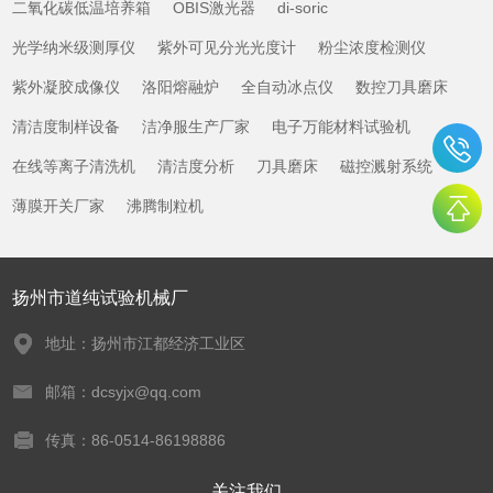
二氧化碳低温培养箱
OBIS激光器
di-soric
光学纳米级测厚仪
紫外可见分光光度计
粉尘浓度检测仪
紫外凝胶成像仪
洛阳熔融炉
全自动冰点仪
数控刀具磨床
清洁度制样设备
洁净服生产厂家
电子万能材料试验机
在线等离子清洗机
清洁度分析
刀具磨床
磁控溅射系统
薄膜开关厂家
沸腾制粒机
扬州市道纯试验机械厂
地址：扬州市江都经济工业区
邮箱：dcsyjx@qq.com
传真：86-0514-86198886
关注我们