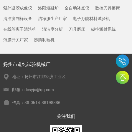
紫外凝胶成像仪
洛阳熔融炉
全自动冰点仪
数控刀具磨床
清洁度制样设备
洁净服生产厂家
电子万能材料试验机
在线等离子清洗机
清洁度分析
刀具磨床
磁控溅射系统
薄膜开关厂家
沸腾制粒机
扬州市道纯试验机械厂
地址：扬州市江都经济工业区
邮箱：dcsyjx@qq.com
传真：86-0514-86198886
关注我们