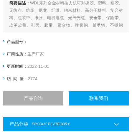
简要描述：
WDL系列合金材料拉力机可对橡胶、塑料、塑胶、
无纺布、纺织、尼龙、纤维、纳米材料、高分子材料、复合材
料、包装带、纸张、电线电缆、光纤光缆、安全带、保险带、
皮革皮带、鞋类、胶带、聚合物、弹簧钢、轴承钢、不锈钢
（及其它高硬度钢）、铸件、钢板、钢带、有色金属、汽车零
部件、合金材料及其它非金属材料和金属材料进行拉伸、压
产品型号：
缩、弯曲、撕裂、90°剥离、180°剥离、剪切、粘合力、拔出
厂商性质：
生产厂家
力、延伸伸长率等试
更新时间：
2022-11-01
访 问 量：
2774
产品咨询
联系我们
产品分类
PRODUCT CATEGORY