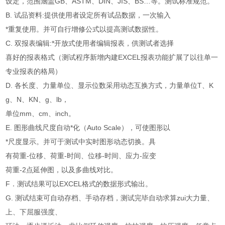
设定，范围涵盖GB、ASTM、DIN、JIS、BS…等。测试标准规范。
B. 试品资料:提供使用者设定所有试品数据，一次输入
*重复使用。并可自行增修公式以提高测试数据性。
C. 双报表编辑:*开放式使用者编辑报表，供测试者选择
喜好的报表格式（测试程序新增内建EXCEL报表功能扩展了以往单一
专业报表的格局）
D. 各长度、力量单位、显示位数采用动态互换方式，力量单位T、K
g、N、KN、g、lb，
单位mm、cm、inch。
E. 图形曲线尺度自动*化（Auto Scale），可使图形以
*尺度显示。并可于测试中实时图形动态切换。具
有荷重-位移、荷重-时间、位移-时间、应力-应变
荷重-2点延伸图，以及多曲线对比。
F．测试结果可以EXCEL格式的数据形式输出。
G. 测试结束可自动存档、手动存档，测试完毕自动求算zui大力量、
上、下屈服强度、