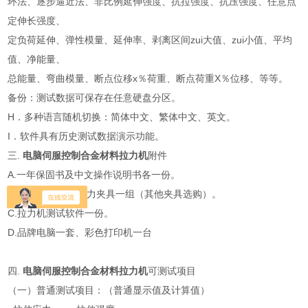
环法、逐步逼近法、非比例延伸强度、抗拉强度、抗压强度、任意点
定伸长强度、
定负荷延伸、弹性模量、延伸率、剥离区间zui大值、zui小值、平均
值、净能量、
总能量、弯曲模量、断点位移x％荷重、断点荷重X％位移、等等。
备份：测试数据可保存在任意硬盘分区。
H．多种语言随机切换：简体中文、繁体中文、英文。
I．软件具有历史测试数据演示功能。
三.
电脑伺服控制合金材料拉力机
附件
A.一年保固书及中文操作说明书各一份。
B. 随机赠送标准拉力夹具一组（其他夹具选购）。
C.拉力机测试软件一份。
D.品牌电脑一套、彩色打印机一台
四.
电脑伺服控制合金材料拉力机
可测试项目
（一）普通测试项目：（普通显示值及计算值）