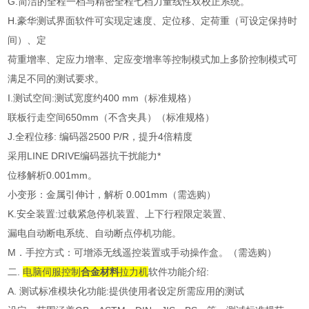
G.简洁的全程一档与精密全程七档力量线性双校正系统。
H.豪华测试界面软件可实现定速度、定位移、定荷重（可设定保持时
间）、定
荷重增率、定应力增率、定应变增率等控制模式加上多阶控制模式可
满足不同的测试要求。
I.测试空间:测试宽度约400 mm（标准规格）
联板行走空间650mm（不含夹具）（标准规格）
J.全程位移: 编码器2500 P/R，提升4倍精度
采用LINE DRIVE编码器抗干扰能力*
位移解析0.001mm。
小变形：金属引伸计，解析 0.001mm（需选购）
K.安全装置:过载紧急停机装置、上下行程限定装置、
漏电自动断电系统、自动断点停机功能。
M．手控方式：可增添无线遥控装置或手动操作盒。（需选购）
二.
电脑伺服控制
合金材料
拉力机
软件功能介绍:
A. 测试标准模块化功能:提供使用者设定所需应用的测试