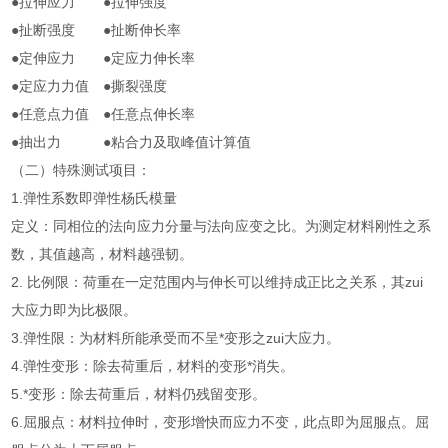
●拉伸应力 ●拉伸强度
●扯断强度 ●扯断伸长率
●定伸应力 ●定应力伸长率
●定应力力值 ●撕裂强度
●任意点力值 ●任意点伸长率
●抽出力 ●粘合力及取峰值计算值
（二）特殊测试项目：
1.弹性系数即弹性杨氏模量
定义：同相位的法向应力分量与法向应变之比。为测定材料刚性之系
数，其值越高，材料越强韧。
2. 比例限：荷重在一定范围内与伸长可以维持成正比之关系，其zui
大应力即为比极限。
3.弹性限：为材料所能承受而不呈*变形之zui大应力。
4.弹性变形：除去荷重后，材料的变形*消失。
5.*变形：除去荷重后，材料仍残留变形。
6.屈服点：材料拉伸时，变形增快而应力不变，此点即为屈服点。屈