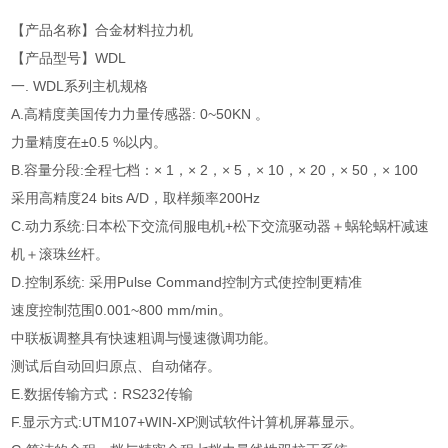
【产品名称】合金材料拉力机
【产品型号】WDL
一. WDL系列主机规格
A.高精度美国传力力量传感器: 0~50KN 。
力量精度在±0.5 %以内。
B.容量分段:全程七档：× 1，× 2，× 5，× 10，× 20，× 50，× 100
采用高精度24 bits A/D，取样频率200Hz
C.动力系统:日本松下交流伺服电机+松下交流驱动器＋蜗轮蜗杆减速
机＋滚珠丝杆。
D.控制系统: 采用Pulse Command控制方式使控制更精准
速度控制范围0.001~800 mm/min。
中联板调整具有快速粗调与慢速微调功能。
测试后自动回归原点、自动储存。
E.数据传输方式：RS232传输
F.显示方式:UTM107+WIN-XP测试软件计算机屏幕显示。