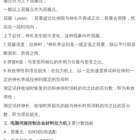
服点分为上下屈服点，
一般以上屈服点作为屈服点。
屈服（yield）：荷重超过比例限与伸长不再成正比，荷重会突降，然
后在一段时间内，
上下起伏，伸长发生较大变化，这种现象叫作屈服。
7.屈服强度：拉伸时，*伸长率达到某一规定值之荷重，除以平行部原
断面积，所得之商。
8.弹簧K值：与变形同相位的作用力分量与形变之比。
9.有效弹性和滞后损失：在拉力机上，以一定的速度将试样拉伸到一
定的伸长率或拉伸到规定的负荷时，
测定试样收缩时恢复的功和伸张时消耗的功之比的百分数，即为有效
弹性；
测定试样伸长、收缩时所损失的能与伸长时所消耗的功之比的百分
数，即为滞后损失。
五.
电脑伺服控制合金材料拉力机
主要计数指标
A．荷重元：50KN区间选配