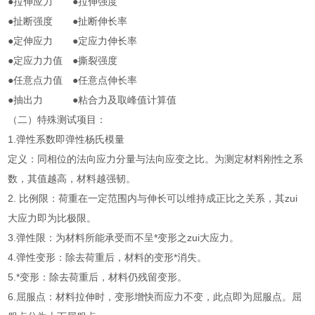
●拉伸应力 ●拉伸强度
●扯断强度 ●扯断伸长率
●定伸应力 ●定应力伸长率
●定应力力值 ●撕裂强度
●任意点力值 ●任意点伸长率
●抽出力 ●粘合力及取峰值计算值
（二）特殊测试项目：
1.弹性系数即弹性杨氏模量
定义：同相位的法向应力分量与法向应变之比。为测定材料刚性之系
数，其值越高，材料越强韧。
2. 比例限：荷重在一定范围内与伸长可以维持成正比之关系，其zui
大应力即为比极限。
3.弹性限：为材料所能承受而不呈*变形之zui大应力。
4.弹性变形：除去荷重后，材料的变形*消失。
5.*变形：除去荷重后，材料仍残留变形。
6.屈服点：材料拉伸时，变形增快而应力不变，此点即为屈服点。屈