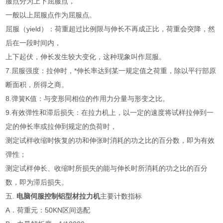
服点分为上下屈服点，
一般以上屈服点作为屈服点。
屈服（yield）：荷重超过比例限与伸长不再成正比，荷重会突降，然
后在一段时间内，
上下起伏，伸长发生较大变化，这种现象叫作屈服。
7.屈服强度：拉伸时，*伸长率达到某一规定值之荷重，除以平行部原
断面积，所得之商。
8.弹簧K值：与变形同相位的作用力分量与形变之比。
9.有效弹性和滞后损失：在拉力机上，以一定的速度将试样拉伸到一
定的伸长率或拉伸到规定的负荷时，
测定试样收缩时恢复的功和伸张时消耗的功之比的百分数，即为有效
弹性；
测定试样伸长、收缩时所损失的能与伸长时所消耗的功之比的百分
数，即为滞后损失。
五.
电脑伺服控制铝型材拉力机
主要计数指标
A．荷重元：50KN区间选配