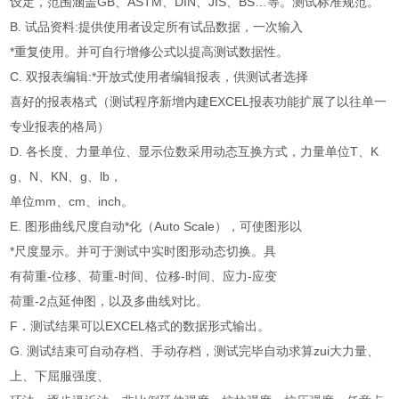
设定，范围涵盖GB、ASTM、DIN、JIS、BS…等。测试标准规范。
B. 试品资料:提供使用者设定所有试品数据，一次输入
*重复使用。并可自行增修公式以提高测试数据性。
C. 双报表编辑:*开放式使用者编辑报表，供测试者选择
喜好的报表格式（测试程序新增内建EXCEL报表功能扩展了以往单一
专业报表的格局）
D. 各长度、力量单位、显示位数采用动态互换方式，力量单位T、K
g、N、KN、g、lb，
单位mm、cm、inch。
E. 图形曲线尺度自动*化（Auto Scale），可使图形以
*尺度显示。并可于测试中实时图形动态切换。具
有荷重-位移、荷重-时间、位移-时间、应力-应变
荷重-2点延伸图，以及多曲线对比。
F．测试结果可以EXCEL格式的数据形式输出。
G. 测试结束可自动存档、手动存档，测试完毕自动求算zui大力量、
上、下屈服强度、