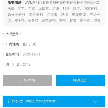
简要描述：
WDL系列计算机控制变频控制铜棒拉伸试验机可对
橡胶、塑料、塑胶、无纺布、纺织、尼龙、纤维、纳米材料、
高分子材料、复合材料、包装带、纸张、电线电缆、光纤光
缆、安全带、保险带、皮革皮带、鞋类、胶带、聚合物、弹簧
钢、轴承钢、不锈钢（及其它高硬度钢）、铸件、钢板、钢
带、有色金属、汽车零部件、合金材料及其它非金属材料和金
产品型号：
属材料进行拉伸、压缩、弯曲、撕裂、90°剥离、180°剥离、
厂商性质：
生产厂家
剪切、粘合力、拔出力、延伸伸
更新时间：
2022-11-01
访 问 量：
2742
产品咨询
联系我们
产品分类
PRODUCT CATEGORY