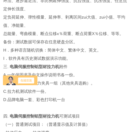
环法、逐步逼近法、非比例延伸强度、抗拉强度、抗压强度、任意点
定伸长强度、
定负荷延伸、弹性模量、延伸率、剥离区间zui大值、zui小值、平均
值、净能量、
总能量、弯曲模量、断点位移x％荷重、断点荷重X％位移、等等。
备份：测试数据可保存在任意硬盘分区。
H．多种语言随机切换：简体中文、繁体中文、英文。
I．软件具有历史测试数据演示功能。
三.
电脑伺服控制铝型材拉力机
附件
A.一年保固书及中文操作说明书各一份。
B. 随机赠送标准拉力夹具一组（其他夹具选购）。
C.拉力机测试软件一份。
D.品牌电脑一套、彩色打印机一台
四.
电脑伺服控制铝型材拉力机
可测试项目
（一）普通测试项目：（普通显示值及计算值）