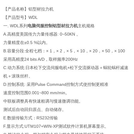
【产品名称】铝型材拉力机
【产品型号】WDL
一. WDL系列
电脑伺服控制铝型材拉力机
主机规格
A.高精度美国传力力量传感器: 0~50KN 。
力量精度在±0.5 %以内。
B.容量分段:全程七档：× 1，× 2，× 5，× 10，× 20，× 50，× 100
采用高精度24 bits A/D，取样频率200Hz
C.动力系统:日本松下交流伺服电机+松下交流驱动器＋蜗轮蜗杆减速
机＋滚珠丝杆。
D.控制系统: 采用Pulse Command控制方式使控制更精准
速度控制范围0.001~800 mm/min。
中联板调整具有快速粗调与慢速微调功能。
测试后自动回归原点、自动储存。
E.数据传输方式：RS232传输
F.显示方式:UTM107+WIN-XP测试软件计算机屏幕显示。