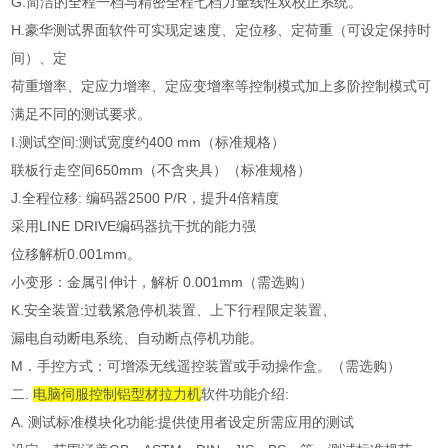
G.简洁的全程一档与精密全程七档力量线性双校正系统。
H.豪华测试界面软件可实现定速度、定位移、定荷重（可设定保持时
间）、定
荷重增率、定应力增率、定应变增率等控制模式加上多阶控制模式可
满足不同的测试要求。
I.测试空间:测试宽度约400 mm（标准规格）
联板行走空间650mm（不含夹具）（标准规格）
J.全程位移: 编码器2500 P/R，提升4倍精度
采用LINE DRIVE编码器抗干扰的能力强
位移解析0.001mm。
小变形：金属引伸计，解析 0.001mm（需选购）
K.安全装置:过载紧急停机装置、上下行程限定装置、
漏电自动断电系统、自动断点停机功能。
M．手控方式：可增添无线遥控装置或手动操作盒。（需选购）
二.
电脑伺服控制铝型材拉力机
软件功能介绍:
A. 测试标准模块化功能:提供使用者设定所需应用的测试