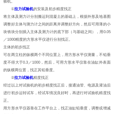
验机。
①
拉力试验机
的安装及初步精度找正
将主体及测力计分别搬运到混凝土的基础上，根据外形及地基图
调整好主体与测力计之间的距离并调整好方向，然后可用薄的小
块铁块分别插入主体及测力计的底下部（与基础之间），用0.05
／1000精度的方形水平仪进行分别找正。
主体的初步找正
可在两立柱的纵横两个不同位置上，用方形水平仪测量，不铅垂
度不得大于0.3／1000，然后，可用方形水平仪靠在油缸外表面
的纵横两位置，找正其铅垂度。
②
拉力试验机
精度找正
经过以上对试验机的初步精度找正后，接通油管、电源及灌油后
进行初步运转试车，经试车情况良好时，再进行对试验机精度找
正。
用方形水平仪器靠在工作平台上，找正油缸铅垂度，调整或增减