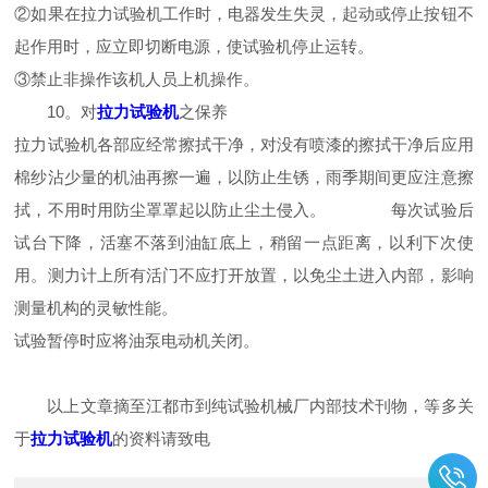
②如果在拉力试验机工作时，电器发生失灵，起动或停止按钮不
起作用时，应立即切断电源，使试验机停止运转。
③禁止非操作该机人员上机操作。
10。对
拉力试验机
之保养
拉力试验机各部应经常擦拭干净，对没有喷漆的擦拭干净后应用
棉纱沾少量的机油再擦一遍，以防止生锈，雨季期间更应注意擦
拭，不用时用防尘罩罩起以防止尘土侵入。 每次试验后
试台下降，活塞不落到油缸底上，稍留一点距离，以利下次使
用。测力计上所有活门不应打开放置，以免尘土进入内部，影响
测量机构的灵敏性能。
试验暂停时应将油泵电动机关闭。
以上文章摘至江都市到纯试验机械厂内部技术刊物，等多关
于
拉力试验机
的资料请致电