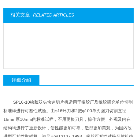
相关文章
RELATED ARTICLES
详细介绍
SP16-10橡胶双头快速切片机适用于橡胶厂及橡胶研究单位切割
标准样进行可塑性试验。由φ16环刀和2把φ100单刃圆刀切割直径
16mm厚10mm的标准试样，不用更换刀具，操作方便，外观及内在
结构均进行了重新设计，使性能更加可靠，造型更加美观，为国内改
进型可塑性取样机。满足HG/T3137-1998—橡胶可塑性试验切片机技