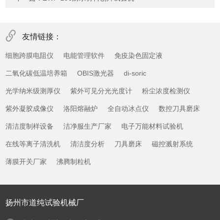
友情链接：
细胞跨膜电阻仪
电能管理软件
免疫染色固定液
二氧化碳低温培养箱
OBIS激光器
di-soric
光学纳米级测厚仪
紫外可见分光光度计
粉尘浓度检测仪
紫外凝胶成像仪
洛阳熔融炉
全自动冰点仪
数控刀具磨床
清洁度制样设备
洁净服生产厂家
电子万能材料试验机
在线等离子清洗机
清洁度分析
刀具磨床
磁控溅射系统
薄膜开关厂家
沸腾制粒机
扬州市道纯试验机械厂