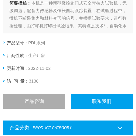
简要描述：
本机是一种新型微控龙门式安全带拉力试验机，无
级调速，配备力传感器及伸长自动跟踪装置，在试验过程中，
微机不断采集力和材料变形的信号，并根据试验要求，进行数
据处理，由打印机打印出试验结果，其特点是技术*，自动化水
平高，测量精度高。如果对安全带拉力试验机有任何疑问，
请，我们会根据您的需求进行科学搭配，帮助您选择更为经济
产品型号：
PDL系列
实用的产品，欢迎您来实地参观考察。
厂商性质：
生产厂家
更新时间：
2022-11-02
访 问 量：
3138
产品咨询
联系我们
产品分类
PRODUCT CATEGORY