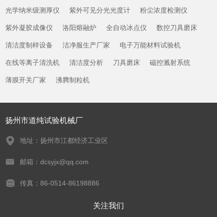
光学纳米级测厚仪
紫外可见分光光度计
粉尘浓度检测仪
紫外凝胶成像仪
洛阳熔融炉
全自动冰点仪
数控刀具磨床
清洁度制样设备
洁净服生产厂家
电子万能材料试验机
在线等离子清洗机
清洁度分析
刀具磨床
磁控溅射系统
薄膜开关厂家
沸腾制粒机
扬州市道纯试验机械厂
地址：扬州市江都经济工业区
邮箱：dcsyjx@qq.com
传真：86-0514-86198886
关注我们