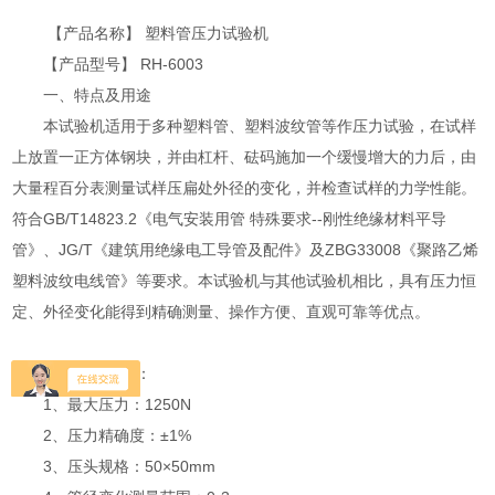
【产品名称】 塑料管压力试验机
【产品型号】 RH-6003
一、特点及用途
本试验机适用于多种塑料管、塑料波纹管等作压力试验，在试样
上放置一正方体钢块，并由杠杆、砝码施加一个缓慢增大的力后，由
大量程百分表测量试样压扁处外径的变化，并检查试样的力学性能。
符合GB/T14823.2《电气安装用管 特殊要求--刚性绝缘材料平导
管》、JG/T《建筑用绝缘电工导管及配件》及ZBG33008《聚路乙烯
塑料波纹电线管》等要求。本试验机与其他试验机相比，具有压力恒
定、外径变化能得到精确测量、操作方便、直观可靠等优点。
二、技术参数：
1、最大压力：1250N
2、压力精确度：±1%
3、压头规格：50×50mm