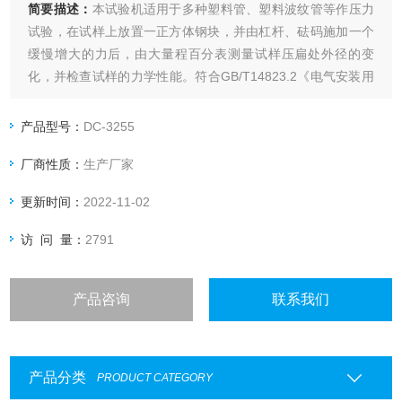
简要描述：
本试验机适用于多种塑料管、塑料波纹管等作压力
试验，在试样上放置一正方体钢块，并由杠杆、砝码施加一个
缓慢增大的力后，由大量程百分表测量试样压扁处外径的变
化，并检查试样的力学性能。符合GB/T14823.2《电气安装用
管 特殊要求--刚性绝缘材料平导管》、JG/T《建筑用绝缘电工
导管及配件》及ZBG33008《聚路乙烯塑料波纹电线管》等要
产品型号：
DC-3255
求。
厂商性质：
生产厂家
更新时间：
2022-11-02
访 问 量：
2791
产品咨询
联系我们
产品分类
PRODUCT CATEGORY