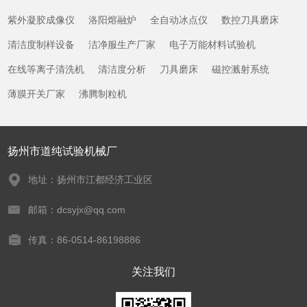
紫外凝胶成像仪
洛阳熔融炉
全自动冰点仪
数控刀具磨床
清洁度制样设备
洁净服生产厂家
电子万能材料试验机
在线等离子清洗机
清洁度分析
刀具磨床
磁控溅射系统
薄膜开关厂家
沸腾制粒机
扬州市道纯试验机械厂
地址：扬州市江都经济工业区
邮箱：dcsyjx@qq.com
传真：86-0514-86198886
关注我们