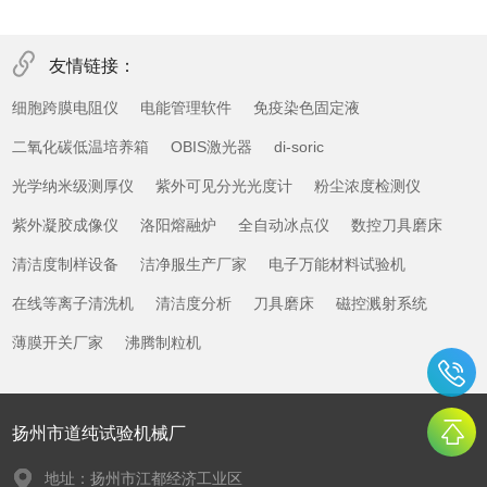
友情链接：
细胞跨膜电阻仪
电能管理软件
免疫染色固定液
二氧化碳低温培养箱
OBIS激光器
di-soric
光学纳米级测厚仪
紫外可见分光光度计
粉尘浓度检测仪
紫外凝胶成像仪
洛阳熔融炉
全自动冰点仪
数控刀具磨床
清洁度制样设备
洁净服生产厂家
电子万能材料试验机
在线等离子清洗机
清洁度分析
刀具磨床
磁控溅射系统
薄膜开关厂家
沸腾制粒机
扬州市道纯试验机械厂
地址：扬州市江都经济工业区