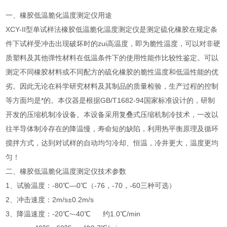
一、橡胶低温脆化温度测定仪用途
XCY-II型单试样法橡胶低温脆化温度测定仪是测定硫化橡胶在规定条
件下试样受冲击出现破坏时的zui高温度，即为脆性温度，可以对非硬
质塑料及其他弹性材料在低温条件下的使用性能作比较性鉴定。可以
测定不同橡胶材料或不同配方的硫化橡胶的脆性温度和低温性能的优
劣。因此无论在科学研究材料及其制品的质量检验，生产过程的控制
等方面均是*的。本仪器是根据GB/T1682-94国家标准设计的，研制
开发的压缩机制冷设备。本设备采用复叠式压缩机制冷技术，一改以
往半导体制冷存在的降温慢，寿命短的缺陷，利用热平衡原理及循环
搅拌方式，达到对试样的自动均匀冷却、恒温，冷井更大，温度更均
匀！
二、橡胶低温脆化温度测定仪技术参数
1、试验温度：-80℃—0℃（-76，-70，-60三种可选）
2、冲击速度：2m/s±0.2m/s
3、降温速度：-20℃~-40℃ 约1.0℃/min