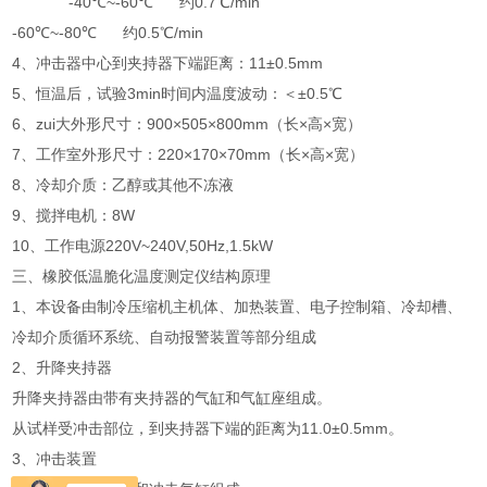
-40℃~-60℃ 约0.7℃/min
-60℃~-80℃ 约0.5℃/min
4、冲击器中心到夹持器下端距离：11±0.5mm
5、恒温后，试验3min时间内温度波动：＜±0.5℃
6、zui大外形尺寸：900×505×800mm（长×高×宽）
7、工作室外形尺寸：220×170×70mm（长×高×宽）
8、冷却介质：乙醇或其他不冻液
9、搅拌电机：8W
10、工作电源220V~240V,50Hz,1.5kW
三、橡胶低温脆化温度测定仪结构原理
1、本设备由制冷压缩机主机体、加热装置、电子控制箱、冷却槽、
冷却介质循环系统、自动报警装置等部分组成
2、升降夹持器
升降夹持器由带有夹持器的气缸和气缸座组成。
从试样受冲击部位，到夹持器下端的距离为11.0±0.5mm。
3、冲击装置