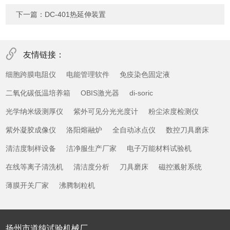
下一篇：
DC-401热延伸装置
友情链接：
细胞跨膜电阻仪
电能管理软件
免疫染色固定液
二氧化碳低温培养箱
OBIS激光器
di-soric
光学纳米级测厚仪
紫外可见分光光度计
粉尘浓度检测仪
紫外凝胶成像仪
洛阳熔融炉
全自动冰点仪
数控刀具磨床
清洁度制样设备
洁净服生产厂家
电子万能材料试验机
在线等离子清洗机
清洁度分析
刀具磨床
磁控溅射系统
薄膜开关厂家
沸腾制粒机
扬州市道纯试验机械厂