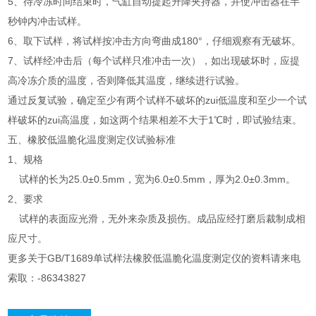
5、待冷冻时间结束时，气缸自动提起升降夹持器，并使冲击器在半
秒钟内冲击试样。
6、取下试样，将试样按冲击方向弯曲成180°，仔细观察有无破坏。
7、试样经冲击后（每个试样只准冲击一次），如出现破坏时，应提
高冷冻介质的温度，否则降低其温度，继续进行试验。
通过反复试验，确定至少有两个试样不破坏的zui低温度和至少一个试
样破坏的zui高温度，如这两个结果相差不大于1℃时，即试验结束。
五、橡胶低温脆化温度测定仪试验标准
1、规格
试样的长为25.0±0.5mm，宽为6.0±0.5mm，厚为2.0±0.3mm。
2、要求
试样的表面应光滑，无外来杂质及损伤。成品应经打磨后裁制成相
应尺寸。
更多关于GB/T1689单试样法橡胶低温脆化温度测定仪的资料请来电
索取：-86343827