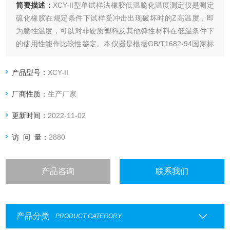
简要描述：
XCY-II型单试样法橡胶低温脆化温度测定仪是测定
硫化橡胶在规定条件下试样受冲击出现破坏时的Z高温度，即
为脆性温度，可以对非硬质塑料及其他弹性材料在低温条件下
的使用性能作比较性鉴定。本仪器是根据GB/T1682-94国家标
准设计的，采用研制开发的压缩机制冷设备。冷井更大，降温
更快！
产品型号：
XCY-II
厂商性质：
生产厂家
更新时间：
2022-11-02
访 问 量：
2880
产品咨询
联系我们
产品分类
PRODUCT CATEGORY