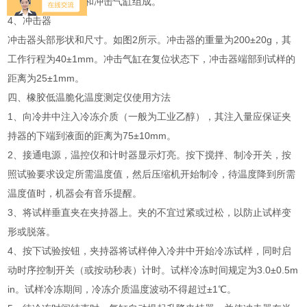
冲击装置由冲击器和冲击气缸组成。
4、冲击器
冲击器头部形状和尺寸。如图2所示。冲击器的重量为200±20g，其
工作行程为40±1mm。冲击气缸在复位状态下，冲击器端部到试样的
距离为25±1mm。
四、橡胶低温脆化温度测定仪使用方法
1、向冷井中注入冷冻介质（一般为工业乙醇），其注入量应保证夹
持器的下端到液面的距离为75±10mm。
2、接通电源，温控仪和计时器显示灯亮。按下搅拌、制冷开关，按
照试验要求设定所需温度值，然后压缩机开始制冷，待温度降到所需
温度值时，机器会有音乐提醒。
3、将试样垂直夹在夹持器上。夹的不宜过紧或过松，以防止试样变
形或脱落。
4、按下试验按钮，夹持器将试样伸入冷井中开始冷冻试样，同时启
动时序控制开关（或按动秒表）计时。试样冷冻时间规定为3.0±0.5m
in。试样冷冻期间，冷冻介质温度波动不得超过±1℃。