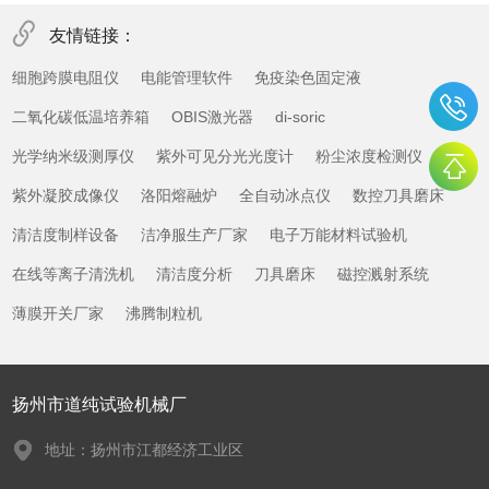
友情链接：
细胞跨膜电阻仪
电能管理软件
免疫染色固定液
二氧化碳低温培养箱
OBIS激光器
di-soric
光学纳米级测厚仪
紫外可见分光光度计
粉尘浓度检测仪
紫外凝胶成像仪
洛阳熔融炉
全自动冰点仪
数控刀具磨床
清洁度制样设备
洁净服生产厂家
电子万能材料试验机
在线等离子清洗机
清洁度分析
刀具磨床
磁控溅射系统
薄膜开关厂家
沸腾制粒机
扬州市道纯试验机械厂
地址：扬州市江都经济工业区