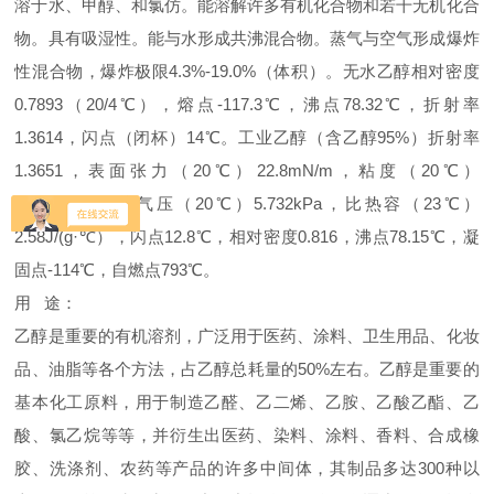
溶于水、甲醇、和氯仿。能溶解许多有机化合物和若干无机化合
物。具有吸湿性。能与水形成共沸混合物。蒸气与空气形成爆炸
性混合物，爆炸极限4.3%-19.0%（体积）。无水乙醇相对密度
0.7893（20/4℃），熔点-117.3℃，沸点78.32℃，折射率
1.3614，闪点（闭杯）14℃。工业乙醇（含乙醇95%）折射率
1.3651，表面张力（20℃）22.8mN/m，粘度（20℃）
1.41mPa·s，蒸气压（20℃）5.732kPa，比热容（23℃）
2.58J/(g·℃），闪点12.8℃，相对密度0.816，沸点78.15℃，凝
固点-114℃，自燃点793℃。
用 途：
乙醇是重要的有机溶剂，广泛用于医药、涂料、卫生用品、化妆
品、油脂等各个方法，占乙醇总耗量的50%左右。乙醇是重要的
基本化工原料，用于制造乙醛、乙二烯、乙胺、乙酸乙酯、乙
酸、氯乙烷等等，并衍生出医药、染料、涂料、香料、合成橡
胶、洗涤剂、农药等产品的许多中间体，其制品多达300种以