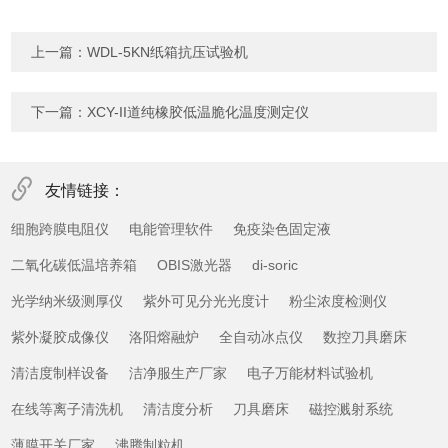
上一篇：
WDL-5KN纸箱抗压试验机
下一篇：
XCY-II道纯橡胶低温脆化温度测定仪
友情链接：
细胞跨膜电阻仪
电能管理软件
免疫染色固定液
二氧化碳低温培养箱
OBIS激光器
di-soric
光学纳米级测厚仪
紫外可见分光光度计
粉尘浓度检测仪
紫外凝胶成像仪
洛阳熔融炉
全自动冰点仪
数控刀具磨床
清洁度制样设备
洁净服生产厂家
电子万能材料试验机
在线等离子清洗机
清洁度分析
刀具磨床
磁控溅射系统
薄膜开关厂家
沸腾制粒机