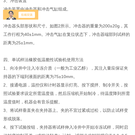
3、冲击装置
冲击装置由冲击器和冲击气缸组成。
4、冲击器
冲击器头部形状和尺寸。如图2所示。冲击器的重量为200±20g，其
工作行程为40±1mm。冲击气缸在复位状态下，冲击器端部到试样的
距离为25±1mm。
四、单试样法橡胶低温脆性试验机使用方法
1、向冷井中注入冷冻介质（一般为工业乙醇），其注入量应保证夹
持器的下端到液面的距离为75±10mm。
2、接通电源，温控仪和计时器显示灯亮。按下搅拌、制冷开关，按
照试验要求设定所需温度值，然后压缩机开始制冷，待温度降到所需
温度值时，机器会有音乐提醒。
3、将试样垂直夹在夹持器上。夹的不宜过紧或过松，以防止试样变
形或脱落。
4、按下试验按钮，夹持器将试样伸入冷井中开始冷冻试样，同时启