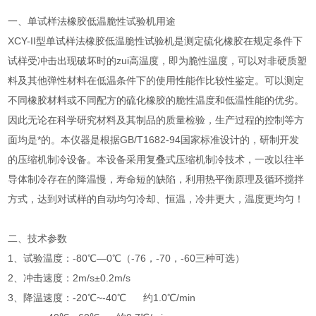
一、单试样法橡胶低温脆性试验机用途
XCY-II型单试样法橡胶低温脆性试验机是测定硫化橡胶在规定条件下
试样受冲击出现破坏时的zui高温度，即为脆性温度，可以对非硬质塑
料及其他弹性材料在低温条件下的使用性能作比较性鉴定。可以测定
不同橡胶材料或不同配方的硫化橡胶的脆性温度和低温性能的优劣。
因此无论在科学研究材料及其制品的质量检验，生产过程的控制等方
面均是*的。本仪器是根据GB/T1682-94国家标准设计的，研制开发
的压缩机制冷设备。本设备采用复叠式压缩机制冷技术，一改以往半
导体制冷存在的降温慢，寿命短的缺陷，利用热平衡原理及循环搅拌
方式，达到对试样的自动均匀冷却、恒温，冷井更大，温度更均匀！
二、技术参数
1、试验温度：-80℃—0℃（-76，-70，-60三种可选）
2、冲击速度：2m/s±0.2m/s
3、降温速度：-20℃~-40℃ 约1.0℃/min