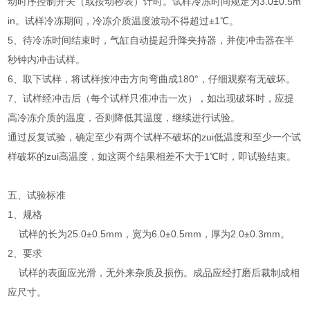
动时序控制开关（或按动秒表）计时。试样冷冻时间规定为3.0±0.5m
in。试样冷冻期间，冷冻介质温度波动不得超过±1℃。
5、待冷冻时间结束时，气缸自动提起升降夹持器，并使冲击器在半
秒钟内冲击试样。
6、取下试样，将试样按冲击方向弯曲成180°，仔细观察有无破坏。
7、试样经冲击后（每个试样只准冲击一次），如出现破坏时，应提
高冷冻介质的温度，否则降低其温度，继续进行试验。
通过反复试验，确定至少有两个试样不破坏的zui低温度和至少一个试
样破坏的zui高温度，如这两个结果相差不大于1℃时，即试验结束。
五、试验标准
1、规格
试样的长为25.0±0.5mm，宽为6.0±0.5mm，厚为2.0±0.3mm。
2、要求
试样的表面应光滑，无外来杂质及损伤。成品应经打磨后裁制成相
应尺寸。