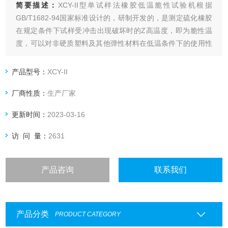
简要描述：
XCY-II型单试样法橡胶低温脆性试验机根据
GB/T1682-94国家标准设计的，研制开发的，是测定硫化橡胶
在规定条件下试样受冲击出现破坏时的Z高温度，即为脆性温
度，可以对非硬质塑料及其他弹性材料在低温条件下的使用性
能作比较性鉴定。可以测定不同橡胶材料或不同配方的硫化橡
胶的脆性温度和低温性能的优劣。因此无论在科学研究材料及
产品型号：
XCY-II
其制品的质量检验，生产过程的控制等方面均是*的。
厂商性质：
生产厂家
更新时间：
2023-03-16
访 问 量：
2631
产品咨询
联系我们
产品分类
PRODUCT CATEGORY