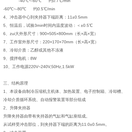
-40℃~-60℃ 约0.7℃/min
-60℃~-80℃ 约0.5℃/min
4、冲击器中心到夹持器下端距离：11±0.5mm
5、恒温后，试验3min时间内温度波动：＜±0.5℃
6、zui大外形尺寸：900×505×800mm（长×高×宽）
7、工作室外形尺寸：220×170×70mm（长×高×宽）
8、冷却介质：乙醇或其他不冻液
9、搅拌电机：8W
10、工作电源220V~240V,50Hz,1.5kW
三、结构原理
1、本设备由制冷压缩机主机体、加热装置、电子控制箱、冷却槽、
冷却介质循环系统、自动报警装置等部分组成
2、升降夹持器
升降夹持器由带有夹持器的气缸和气缸座组成。
从试样受冲击部位，到夹持器下端的距离为11.0±0.5mm。