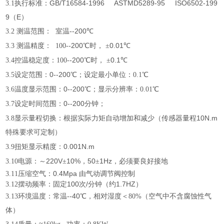
GB/T16584-1996
ASTMD5289-95
ISO6502-199
3.1
执行标准：
9
E
（
）
--200
3.2
测温范围：
室温
℃
--200
0.01
3.3
测温精度：
100
℃
时，
±
℃
--200
0.1
3.4
控温稳定度：
100
℃
时，
±
℃
0
--200
3.5
设定范围：
℃
；设定最小单位：
0.1℃
0
--200
3.6
温度显示范围：
℃
；显示分辨率：
0.01℃
0
--200
3.7
设定时间范围：
分钟；
10N.m
3.8
显示量程切换：根据实际力矩自动增加和减少（传感器量程
特殊要求可定制）
0.001N.m
3.9
扭矩显示精度：
220V
10%
50
1Hz
3.10
电源：～
±
，
±
，必须要良好接地
0.4Mpa
3.11
压缩空气：
由气动调节阀控制
100
/
1.7HZ
3.12
摆动频率：固定
次
分钟（约
）
--40
3.13
环境温度：常温
℃
，相对湿度＜
80%
（空气中不含腐蚀性气
体）