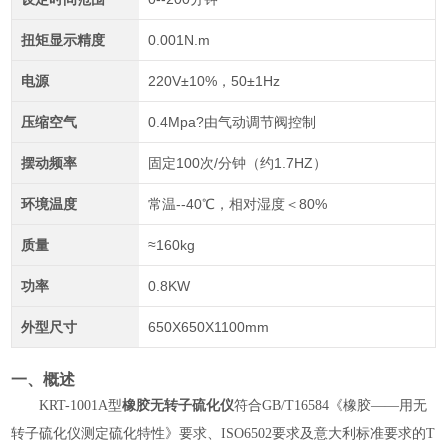
扭矩显示精度
0.001N.m
电源
220V±10%，50±1Hz
压缩空气
0.4Mpa?由气动调节阀控制
摆动频率
固定100次/分钟（约1.7HZ）
环境温度
常温--40℃，相对湿度＜80%
质量
≈160kg
功率
0.8KW
外型尺寸
650X650X1100mm
一、概述
KRT-1001A型
橡胶无转子硫化仪
符合
GB/T16584
《橡胶——用无
转子硫化仪测定硫化特性》要求、
ISO6502
要求及意大利标准要求的
T