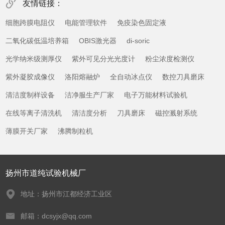
友情链接：
细胞跨膜电阻仪
电能管理软件
免疫染色固定液
二氧化碳低温培养箱
OBIS激光器
di-soric
光学纳米级测厚仪
紫外可见分光光度计
粉尘浓度检测仪
紫外凝胶成像仪
洛阳熔融炉
全自动冰点仪
数控刀具磨床
清洁度制样设备
洁净服生产厂家
电子万能材料试验机
在线等离子清洗机
清洁度分析
刀具磨床
磁控溅射系统
薄膜开关厂家
沸腾制粒机
扬州市道纯试验机械厂
地址：扬州市江都经济工业区
邮箱：dcsyjx@qq.com