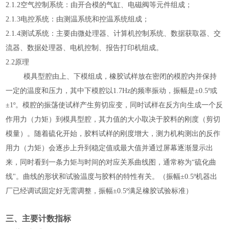
2.1.2
空气控制系统：由开合模的气缸、电磁阀等元件组成；
2.1.3
电控系统：由测温系统和控温系统组成；
2.1.4
测试系统：主要由微处理器、计算机控制系统、数据获取器、交
流器、数据处理器、电机控制、报告打印机组成。
2.2
原理
模具型腔由上、下模组成，橡胶试样放在密闭的模腔内并保持
一定的温度和压力，其中下模腔以
1.7Hz
的频率振动，振幅是±
0.5º
或
±
1º
。模腔的振荡使试样产生剪切应变，同时试样在反方向生成一个反
作用力（力矩）到模具型腔，其力值的大小取决于胶料的刚度（剪切
模量）。随着硫化开始，胶料试样的刚度增大，测力机构测出的反作
用力（力矩）会逐步上升到稳定值或最大值并通过屏幕逐渐显示出
来，同时看到一条力矩与时间的对应关系曲线图，通常称为“硫化曲
线"。曲线的形状和试验温度与胶料的特性有关。（振幅±
0.5º
机器出
厂已经调试固定好无需调整，振幅±
0.5º
满足橡胶试验标准）
三、主要计数指标