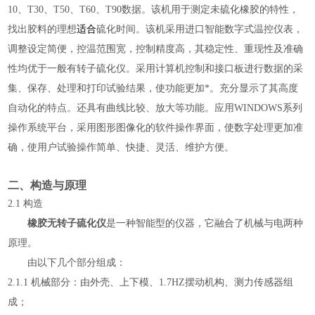
10
、
T30
、
T50
、
T60
、
T90
数据。该机用于测定未硫化橡胶的特性，
找出胶料的理想
适合
硫化时间。该机采用进口智能数字式温控仪表，
调整设定简便，控温范围宽，控制精度高，其稳定性、重现性及准确
性均优于一般有转子硫化仪。采用计算机控制和接口板进行数据的采
集、保存、处理和打印试验结果，使功能更加*。充分显示了其高度
自动化的特点。还具有曲线比较、放大等功能。应用
WINDOWS
系列
操作系统平台，采用图形图像化的软件操作界面，使数字处理更加准
确，使用户试验操作简单、快捷、灵活、维护方便。
二、构造与原理
2.1
构造
橡胶无转子硫化仪
是一种智能型的仪器，它融合了机械与电两种
原理。
由以下几个部分组成：
2.1.1
机械部分：由外壳、上下模、
1.7HZ
摆动机构、测力传感器组
成；