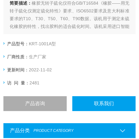
简要描述：
橡胶无转子硫化仪符合GB/T16584《橡胶——用无
转子硫化仪测定硫化特性》要求、ISO6502要求及意大利标准
要求的T10、T30、T50、T60、T90数据。该机用于测定未硫
化橡胶的特性，找出胶料的适合硫化时间。该机采用进口智能
数字式温控仪表，调整设定简便，控温范围宽，控制精度高，
其稳定性、重现性及准确性均优于一般有转子硫化仪。采用计
产品型号：
KRT-1001A型
算机控制和接口板进行数据的采集、保存、处理和打印试验结
厂商性质：
生产厂家
果。
更新时间：
2022-11-02
访 问 量：
2481
产品咨询
联系我们
产品分类
PRODUCT CATEGORY