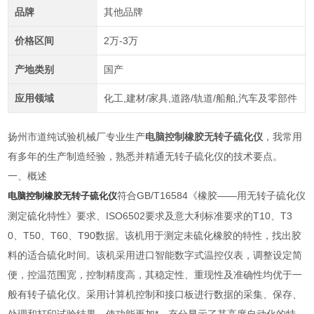
品牌
其他品牌
价格区间
2万-3万
产地类别
国产
应用领域
化工,建材/家具,道路/轨道/船舶,汽车及零部件
扬州市道纯试验机械厂专业生产
电脑控制橡胶无转子硫化仪
，我常用
有多年的生产制造经验，熟悉并精通无转子硫化仪的技术要点。
一、概述
符合GB/T16584《橡胶——用无转子硫化仪
电脑控制橡胶无转子硫化仪
测定硫化特性》要求、ISO6502要求及意大利标准要求的T10、T3
0、T50、T60、T90数据。该机用于测定未硫化橡胶的特性，找出胶
料的适合硫化时间。该机采用进口智能数字式温控仪表，调整设定简
便，控温范围宽，控制精度高，其稳定性、重现性及准确性均优于一
般有转子硫化仪。采用计算机控制和接口板进行数据的采集、保存、