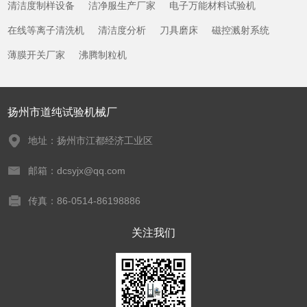
清洁度制样设备
洁净服生产厂家
电子万能材料试验机
在线等离子清洗机
清洁度分析
刀具磨床
磁控溅射系统
薄膜开关厂家
沸腾制粒机
扬州市道纯试验机械厂
地址：扬州市江都经济工业区
邮箱：dcsyjx@qq.com
传真：86-0514-86198886
关注我们