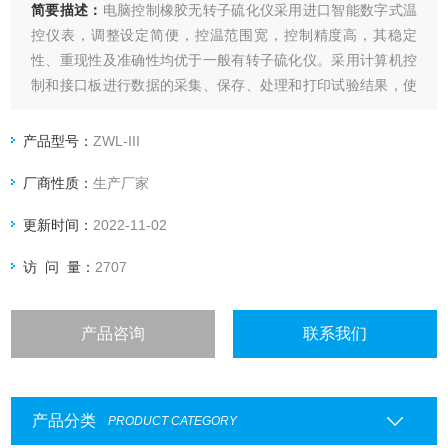
简要描述：
电脑控制橡胶无转子硫化仪采用进口智能数字式温
控仪表，调整设定简便，控温范围宽，控制精度高，其稳定
性、重现性及准确性均优于一般有转子硫化仪。采用计算机控
制和接口板进行数据的采集、保存、处理和打印试验结果，使
功能更加*。充分显示了其高度自动化的特点。还具有曲线比
较、放大等功能。
产品型号：
ZWL-III
厂商性质：
生产厂家
更新时间：
2022-11-02
访 问 量：
2707
产品咨询
联系我们
产品分类
PRODUCT CATEGORY