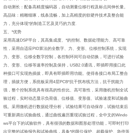
自动测长：配备高精度编码器，自动测量位移行程及标点间伸长量。
高品味：精雕细琢，线条流畅，加上高精度的软硬件技术及整合能
力，充分体现*的制造工艺及灵巧的力度.
五、
*优势
采用高速DSP平台，其高集成度、*的控制、数据处理能力、高可靠
性，采用自适应PID算法的全数字、力、变形、位移控制系统，实现
力、变形、位移全数字控制，各控制环间可自动切换，可进行试验
力、变形、位移等速率控制及保持，USB2.0通讯，即插即用接口此
种接口可实现热插拔，即具有即插即用功能。使得各接口布局工整合
理，插拔方便，系统板采用4层PCB*抗干扰布线方法，抗干扰能力
强，整个控制系统具有很高的性价比、高可靠性，采用微机控制全试
验过程，实时动态显示负荷值、位移值、变形值、试验速度和试验曲
线。采用微机进行数据处理分析，试验结果可自动保存，试验结束后
可重新调出试验曲线，通过曲线遍历重现试验过程，全中文的Windo
ws平台下的试验软件，具有很强的数据和图形处理功能，可即时打印
出完整的试验报告和试验曲线，具备*的限位保护、超载保护、急停等