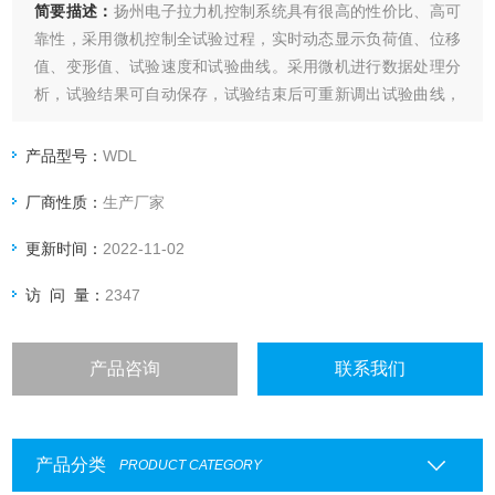
简要描述：
扬州电子拉力机控制系统具有很高的性价比、高可
靠性，采用微机控制全试验过程，实时动态显示负荷值、位移
值、变形值、试验速度和试验曲线。采用微机进行数据处理分
析，试验结果可自动保存，试验结束后可重新调出试验曲线，
通过曲线遍历重现试验过程，全中文的Windows平台下的试验
软件，具有很强的数据和图形处理功能，可即时打印出完整的
产品型号：
WDL
试验报告和试验曲线，具备*的限位保护、超载保护、急停等安
厂商性质：
生产厂家
全保护功能。?
更新时间：
2022-11-02
访 问 量：
2347
产品咨询
联系我们
产品分类
PRODUCT CATEGORY