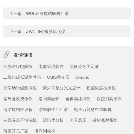
上一篇：
WDL环刚度试验机厂家
下一篇：
ZWL-III硅橡胶硫化仪
友情链接：
细胞跨膜电阻仪
电能管理软件
免疫染色固定液
二氧化碳低温培养箱
OBIS激光器
di-soric
光学纳米级测厚仪
紫外可见分光光度计
粉尘浓度检测仪
紫外凝胶成像仪
洛阳熔融炉
全自动冰点仪
数控刀具磨床
清洁度制样设备
洁净服生产厂家
电子万能材料试验机
在线等离子清洗机
清洁度分析
刀具磨床
磁控溅射系统
薄膜开关厂家
沸腾制粒机