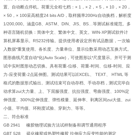
置、自动断点停机。荷重元全程七档：× 1，× 2，× 5，× 10，× 20，
× 50，× 100采高精度24 bits A/D，取样频率200Hz自动换档，解析度
1/200,000。涵盖GB、ASTM、DIN、JIS、BS…等测试标准规范。多
种语言随机切换：简体中文、繁体中文、英文。WIN-XP测试软件计
算机屏幕显示。RS232传输。提供使用者设定所有试品数据，一次输
入数据*重复使用。各长度、力量单位、显示位数采用动态互换方式。
图形曲线尺度自动*化(Auto Scale)，可使图形以*尺度显示。并可于测
试中实时图形动态切换。具有荷重-位移、荷重-时间、位移-时间、应
力-应变荷重-2点延伸图。测试结果可以EXCEL、 TEXT、 HTML 等
格式的数据形式输出。测试结束可自动存档、手动存档，测试完毕自
动求算zui大力量、上、下屈服强度、抗拉强度、弯曲强度、100%定
伸强度、300%定伸强度、弹性模量、延伸率、剥离区间zui大值、zui
小值、平均值、环刚度试验、穿刺力、等等。
二、
符合标准
GB 2941 橡胶物理试验方法试样制备和调节通用程序
GBT 528 硫化橡胶或热塑性橡胶 拉伸应力应变性能的测定