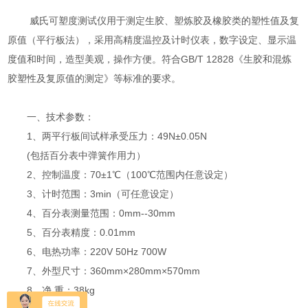
威氏可塑度测试仪用于测定生胶、塑炼胶及橡胶类的塑性值及复
原值（平行板法），采用高精度温控及计时仪表，数字设定、显示温
度值和时间，造型美观，操作方便。符合GB/T 12828《生胶和混炼
胶塑性及复原值的测定》等标准的要求。
一、技术参数：
1、两平行板间试样承受压力：49N±0.05N
(包括百分表中弹簧作用力）
2、控制温度：70±1℃（100℃范围内任意设定）
3、计时范围：3min（可任意设定）
4、百分表测量范围：0mm--30mm
5、百分表精度：0.01mm
6、电热功率：220V 50Hz 700W
7、外型尺寸：360mm×280mm×570mm
8、净 重：38kg