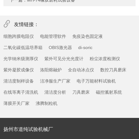
下一篇：
MH-74橡胶磨耗试验设备
友情链接：
细胞跨膜电阻仪
电能管理软件
免疫染色固定液
二氧化碳低温培养箱
OBIS激光器
di-soric
光学纳米级测厚仪
紫外可见分光光度计
粉尘浓度检测仪
紫外凝胶成像仪
洛阳熔融炉
全自动冰点仪
数控刀具磨床
清洁度制样设备
洁净服生产厂家
电子万能材料试验机
在线等离子清洗机
清洁度分析
刀具磨床
磁控溅射系统
薄膜开关厂家
沸腾制粒机
扬州市道纯试验机械厂