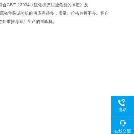
/T 13934《硫化橡胶屈挠龟裂的测定》及
前市场上的橡胶屈挠龟裂试验机的供应商很多，质量、价格良莠不齐。客户
你郑重推荐我厂生产的试验机。
电话
在线交流