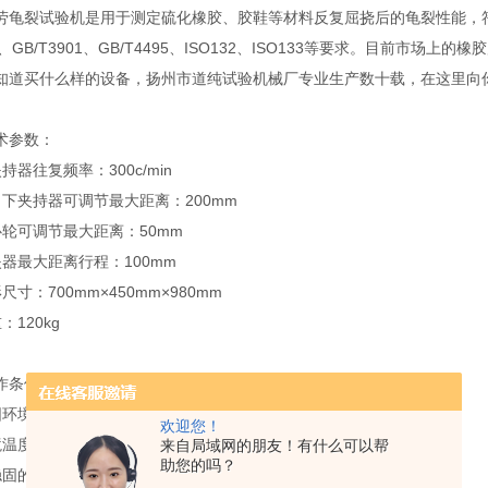
裂试验机是用于测定硫化橡胶、胶鞋等材料反复屈挠后的龟裂性能，符合GB
935、GB/T3901、GB/T4495、ISO132、ISO133等要求。目
知道买什么样的设备，扬州市道纯试验机械厂专业生产数十载，在这里向
参数：
往复频率：300c/min
夹持器可调节最大距离：200mm
可调节最大距离：50mm
最大距离行程：100mm
：700mm×450mm×980mm
120kg
条件:
环境无震动、无腐蚀性介质；
欢迎您！
度在10℃- 35℃的范围内；
来自局域网的朋友！有什么可以帮
助您的吗？
固的基础上正确安装；