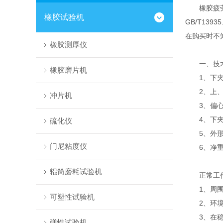
橡胶疲劳龟
橡胶试验机
GB/T13
在购买时不
橡胶测厚仪
一、技术
橡胶磨片机
1、下夹持器
2、上、下
冲片机
3、偏心轮
4、下夹器
硫化仪
5、外形尺寸
门尼粘度仪
6、净重：
辊筒磨耗试验机
正常工作
1、周围
可塑性试验机
2、环境温
3、在稳
弹性试验机