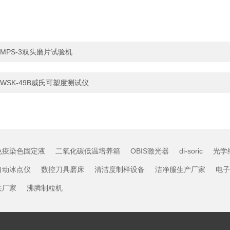
MPS-3双头磨片试验机
WSK-49B威氏可塑度测试仪
免疫染色固定液
二氧化碳低温培养箱
OBIS激光器
di-soric
光学
自动冰点仪
数控刀具磨床
清洁度制样设备
洁净服生产厂家
电子
关厂家
沸腾制粒机