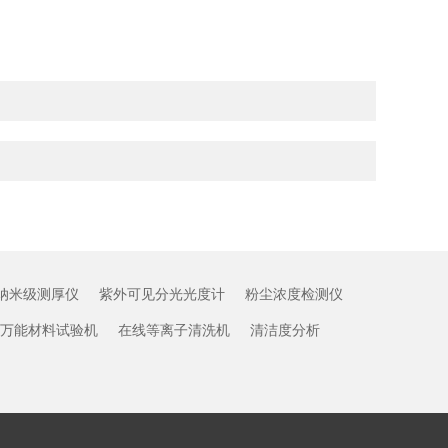
纳米级测厚仪
紫外可见分光光度计
粉尘浓度检测仪
万能材料试验机
在线等离子清洗机
清洁度分析