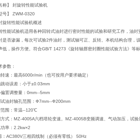
】 封旋转性能试验机
 ZWM-0320
旋转性能试验机概述
能试验机适用各种回转式油封进行密封性能的试验和研究工作，油封安
封是否渗漏，每次可试验2件油封，测试轴可正、反转。本机结构合理，
低，操作方便。符合GB/T 14273《旋转轴唇密封圈性能试验方法》等
参数：
：最高6000r/min（也可按用户要求确定）
动误差：小于±0.03mm
置调整量：0mm--5mm
封轴孔范围：Ф7mm--Ф200mm
围：常温--120℃
：MZ-4005A六档塔轮变速。MZ-4005B变频调速、气动加压，试
：2.2kw×2
AC380V三相四线制（必须有零线） 50Hz