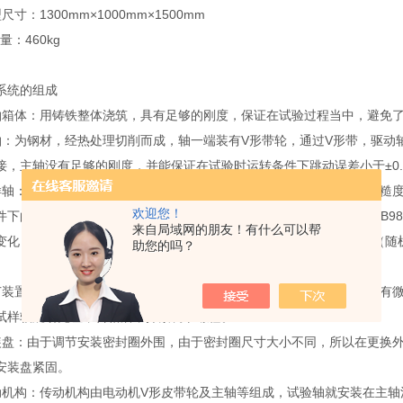
：1300mm×1000mm×1500mm
：460kg
统的组成
体：用铸铁整体浇筑，具有足够的刚度，保证在试验过程当中，避免了变
为钢材，经热处理切削而成，轴一端装有V形带轮，通过V形带，驱动轴以50
接，主轴没有足够的刚度，并能保证在试验时运转条件下跳动误差小于±0.
：用于模似装配密封圈的试验轴，经热处理，切削加工后其表面精糙度Ra值
欢迎您！
下的跳动误差＞±0.025mm。密封圈的内孔装于该轴外直径，依据GB98
来自局域网的朋友！有什么可以帮
变化，试验前应按不同规格尺寸的密封圈，配装同规格尺寸的旋转轴（随
助您的吗？
置：用于试样轴与主轴的跳动量的调节。调节时将四根调节螺栓放有微
试样轴跳动允差，合格后，拧紧调节螺栓。
：由于调节安装密封圈外围，由于密封圈尺寸大小不同，所以在更换外
安装盘紧固。
构：传动机构由电动机V形皮带轮及主轴等组成，试验轴就安装在主轴