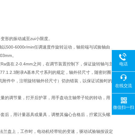
形的振动减至zui小限度。
0-6000r/min任调速度作旋转运动，轴前端与试验轴由
03mm。
在.2-0.4mm之间，在调节装置控制下，保证旋转轴与主
电话
77.1.2.3附录A基本尺寸系列的规定，轴外径尺寸，随密封圈
机附件中，注明旋转轴外径尺寸）切勿错装，以保证试验时的
在线交流
量的调节量，打开后护罩，用手盘动主轴带子轮的转动，用
微信扫一扫
套后，用计量器具或量具，调整其偏心合格后，拧紧沉头螺
法兰盘上，工作时，电动机经带轮的变速，驱动试验轴按设定