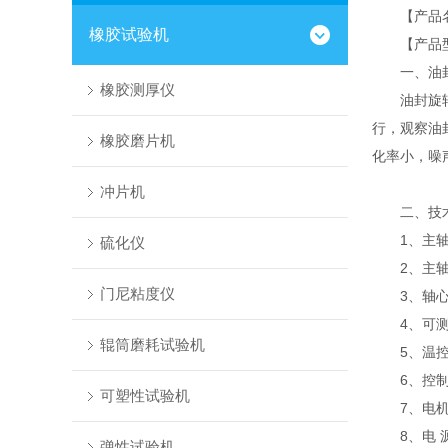
【产品名称
橡胶试验机
【产品型号】
一、油封
橡胶测厚仪
油封旋转性
行，观察油
橡胶磨片机
化率小，噪声
冲片机
二、技术
1、主轴转速
硫化仪
2、主轴跳
门尼粘度仪
3、轴心偏
4、可测试油
辊筒磨耗试验机
5、温控范
6、控制方式
可塑性试验机
7、电机功率
8、电 源：
弹性试验机