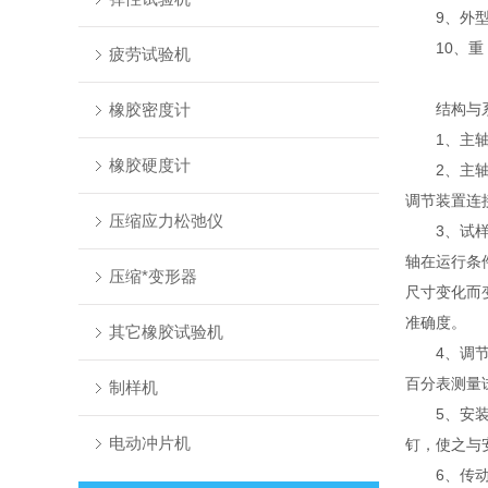
9、外型尺寸
10、重 量
疲劳试验机
橡胶密度计
结构与系
1、主轴箱
橡胶硬度计
2、主轴：
调节装置连
压缩应力松弛仪
3、试样轴
轴在运行条件
压缩*变形器
尺寸变化而
准确度。
其它橡胶试验机
4、调节装
百分表测量
制样机
5、安装盘
电动冲片机
钉，使之与
6、传动机