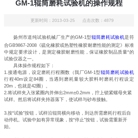
GM-1辊筒磨耗试验机的操作规程
更新时间：2013-03-25 点击次数：4879
扬州市道纯试验机械厂生产的GM-1型
辊筒磨耗试验机
是
符
合GB9867-2008《硫化橡胶或热塑性橡胶耐磨性能的测定》标准
中规定要求设计，是测定橡胶耐磨性能，保证橡胶制品质量*的
试验仪器之一。
具体操作规程如下：
1.
接通电源，设定磨耗行程圈数（我厂GM-1型
辊筒磨耗试验机
行程40m设定84圈，当遇到磨耗量较大胶料时磨耗行程设定
20m，也就是42圈）。
2.
将试样夹入张紧圈内并伸出2mm±0.2mm，拧上锁紧螺母夹紧
试样。然后将试样夹持器落下，使试样与砂布接触。
3.
按“试验”按钮，试样沿辊筒横向移动，到达所需磨耗行程后自
动停机。试验中如有异常现象，按“停止”按钮，试验需重新开
始。