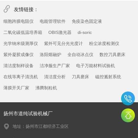
友情链接：
细胞跨膜电阻仪
电能管理软件
免疫染色固定液
二氧化碳低温培养箱
OBIS激光器
di-soric
光学纳米级测厚仪
紫外可见分光光度计
粉尘浓度检测仪
紫外凝胶成像仪
洛阳熔融炉
全自动冰点仪
数控刀具磨床
清洁度制样设备
洁净服生产厂家
电子万能材料试验机
在线等离子清洗机
清洁度分析
刀具磨床
磁控溅射系统
薄膜开关厂家
沸腾制粒机
扬州市道纯试验机械厂
地址：扬州市江都经济工业区