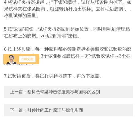
4.
将试样夹持器掀起，拧下锁紧螺母，试样从张紧圈内掉下。如
果试样夹在张紧圈内，就旋转顶杆顶出试样。去掉毛边胶屑，，
称量试样的重量。
5.
按“返回”按钮，试样夹持器回到起始位置，同时用毛刷清理粘
在砂布上的胶屑。zui后按“清零”按钮。
6.
按上述步骤，每一种胶料都必须测定标准参照胶和试验胶的磨
耗量。试验顺序：3个标准参照胶试样→3个试验胶试样→3个标
准参照胶试样。
7.
试验结束后，将试样夹持器落下，再放下罩盖。
上一篇：
塑料悬臂梁冲击强度美标与国标的区别
下一篇：
引伸计的工作原理与操作步骤