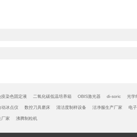
免疫染色固定液
二氧化碳低温培养箱
OBIS激光器
di-soric
光学
自动冰点仪
数控刀具磨床
清洁度制样设备
洁净服生产厂家
电子
关厂家
沸腾制粒机