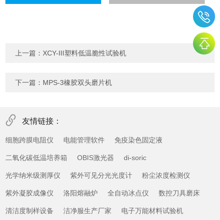
上一篇：
XCY-III塑料低温脆性试验机
下一篇：
MPS-3橡胶双头磨片机
友情链接：
细胞跨膜电阻仪
电能管理软件
免疫染色固定液
二氧化碳低温培养箱
OBIS激光器
di-soric
光学纳米级测厚仪
紫外可见分光光度计
粉尘浓度检测仪
紫外凝胶成像仪
洛阳熔融炉
全自动冰点仪
数控刀具磨床
清洁度制样设备
洁净服生产厂家
电子万能材料试验机