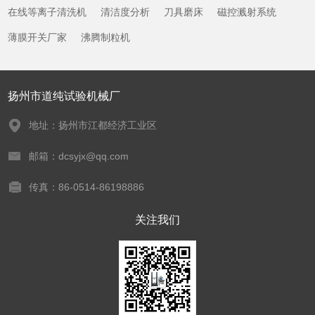
在线等离子清洗机
清洁度分析
刀具磨床
磁控溅射系统
薄膜开关厂家
沸腾制粒机
扬州市道纯试验机械厂
地址：扬州市江都经济工业区
邮箱：dcsyjx@qq.com
传真：86-0514-86198886
关注我们