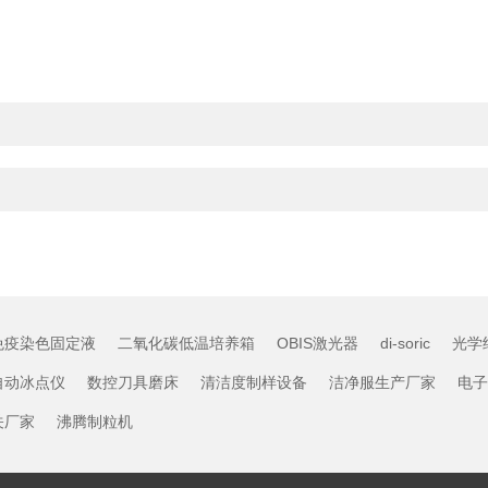
免疫染色固定液
二氧化碳低温培养箱
OBIS激光器
di-soric
光学
自动冰点仪
数控刀具磨床
清洁度制样设备
洁净服生产厂家
电子
关厂家
沸腾制粒机